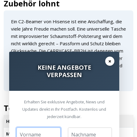
Zubehör lohnt
Ein C2-Beamer von Hisense ist eine Anschaffung, die
viele Jahre Freude machen soll. Eine universelle Tasche
mit improvisierter Schaumstoff-Polsterung wird dem
nicht wirklich gerecht – Passform und Schutz bleiben
Glückssache. Die CARRYCASE-BB2H ist dagegen vom
Hersteller selbst auf die C2-Serie zugeschnitten: Der
×
Beamer sitzt fest, das Zubehör hat seinen Platz, und
KEINE ANGEBOTE
die Tasche erfüllt genau den Zweck, für den sie
VERPASSEN
gemacht wurde.
Erhalten Sie exklusive Angebote, News und
Technische Daten
Updates direkt in Ihr Postfach. Kostenlos und
jederzeit kündbar.
Hersteller
Hisense
Modellbezeichnung
CARRYCASE-BB2H