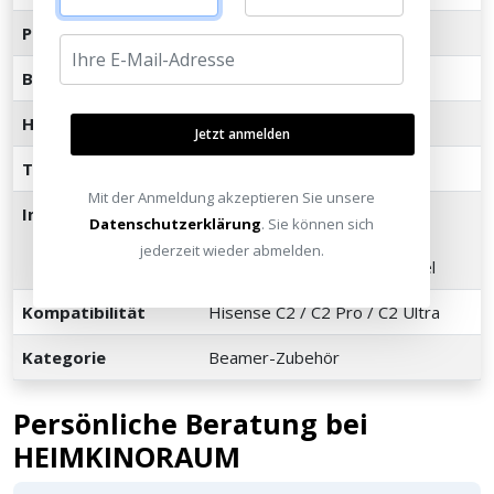
Produkttyp
Halbsteife Transporttasche
Breite
260 mm
Höhe
340 mm
Jetzt anmelden
Tragegurt
Abnehmbar, verstellbar
Mit der Anmeldung akzeptieren Sie unsere
Innenausstattung
Vorgeformter Schaumstoff,
Datenschutzerklärung
. Sie können sich
separate Fächer für
jederzeit wieder abmelden.
Fernbedienung und Netzkabel
Kompatibilität
Hisense C2 / C2 Pro / C2 Ultra
Kategorie
Beamer-Zubehör
Persönliche Beratung bei
HEIMKINORAUM