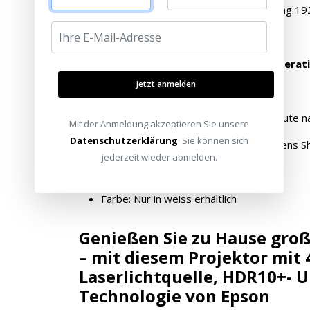
4K eShift Technologie (Native Auflösung 19
Helligkeit:
2.500 ISO-Lumen
Super Resolution der neuesten Generat
Jetzt anmelden
KEINE 3D Unterstützung
Hochwertiges Glas Objektiv für eine gute n
Mit der Anmeldung akzeptieren Sie unsere
Datenschutzerklärung
. Sie können sich
Motorischer Zoom (2.1x), Fokus und Lens Shi
jederzeit wieder abmelden.
Lens Memory mit 10 Speicherplätzen
Farbe: Nur in weiss erhältlich
Genießen Sie zu Hause groß
– mit diesem Projektor mit
Laserlichtquelle, HDR10+- 
Technologie von Epson