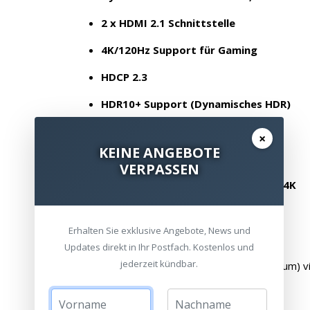
2 x HDMI 2.1 Schnittstelle
4K/120Hz Support für Gaming
HDCP 2.3
HDR10+ Support (Dynamisches HDR)
eARC/ARC Support
×
KEINE ANGEBOTE
Neue Benutzoberfläche
VERPASSEN
Zwischenbildberechnung in 2K und 4K
Scene Adaptive Gamma Correction
Erhalten Sie exklusive Angebote, News und
Auto Kontrast
Updates direkt in Ihr Postfach. Kostenlos und
jederzeit kündbar.
Erweiteter DCI Farbraum (Kino Farbraum) vi
HDR10 und
HLG
Support