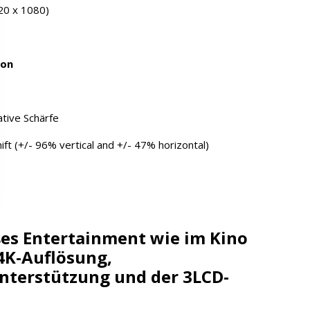
20 x 1080)
ion
ative Schärfe
ft (+/- 96% vertical and +/- 47% horizontal)
es Entertainment wie im Kino
 4K-Auflösung,
Unterstützung und der 3LCD-