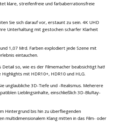
t klare, streifenfreie und farbaberrationsfreie
iten Sie sich darauf vor, erstaunt zu sein. 4K UHD
Ihre Unterhaltung mit gestochen scharfer Klarheit
t und 1,07 Mrd. Farben explodiert jede Szene mit
erlebnis eintauchen.
s Detail so, wie es der Filmemacher beabsichtigt hat!
che Highlights mit HDR10+, HDR10 und HLG.
Sie unglaubliche 3D-Tiefe und -Realismus. Meherere
tiblen Lieblingsinhalte, einschließlich 3D-BluRay-
im Hintergrund bis hin zu überfliegenden
en multidimensionalem Klang mitten in das Film- oder