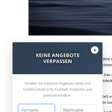
Produkt Highlights
×
KEINE ANGEBOTE
Erleuchten Sie Ihre Welt:
Sehen Sie Filme i
VERPASSEN
tagsüber mit 2.450 ISO-Lumen hell leuchten
Google TV mit lizenziertem Netflix:
Das r
einem Projektor ist jetzt verfügbar. Entde
Erhalten Sie exklusive Angebote, News und
Disney+ an einem Ort.
Updates direkt in Ihr Postfach. Kostenlos und
jederzeit kündbar.
Hören Sie das Ungesagte:
Dual 12 Watt e
Klangkammer liefern wirklich immersiven So