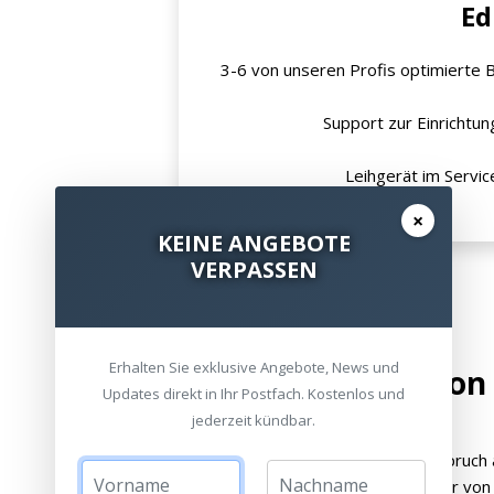
Ed
3-6 von unseren Profis optimierte Bil
Support zur Einrichtun
Leihgerät im Service
×
KEINE ANGEBOTE
VERPASSEN
Erhalten Sie exklusive Angebote, News und
Die neueste Generation
Updates direkt in Ihr Postfach. Kostenlos und
von Sony ist da!
jederzeit kündbar.
Sony zeigt einmal wieder den eigenen Anspruch a
neueste Generation der nativen 4K Beamer von S