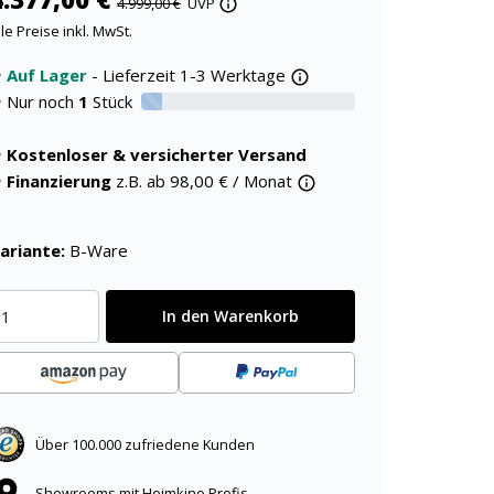
4.999,00 €
UVP
lle Preise inkl. MwSt.
Auf Lager
- Lieferzeit 1-3 Werktage
Nur noch
1
Stück
10% verfügbar
Kostenloser & versicherter Versand
Finanzierung
z.B. ab
98,00
€ / Monat
ariante:
B-Ware
In den Warenkorb
Über 100.000 zufriedene Kunden
Showrooms mit Heimkino Profis