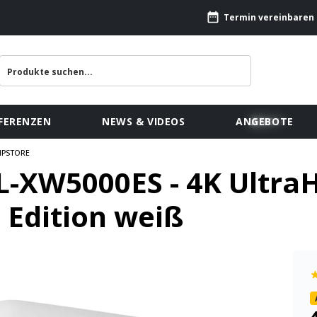
Termin vereinbaren
FERENZEN
NEWS & VIDEOS
ANGEBOTE
IPSTORE
L-XW5000ES - 4K Ultr
dition weiß