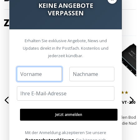
KEINE ANGEBOTE
VERPASSEN
ZUBEHÖR
Erhalten Sie exklusive Angebote, News und
Updates direkt in Ihr Postfach. Kostenlos und
jederzeit kündbar.
★★★★☆
★★★★★
Sony TA-AN1000 7.2 Kanal AV-
IBeam VT-200 m
Verstärker - HEIMKINORAUM
Jetzt anmelden
Edition
Spektakulärer Klang ► Sony 360
Bringt den Bode
Spatial Sound ✔
schont die Nach
Mit der Anmeldung akzeptieren Sie unsere