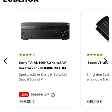
★★★★☆
★★★★★
Sony TA-AN1000 7.2 Kanal AV-
IBeam VT-200 m
Verstärker - HEIMKINORAUM
Edition
Spektakulärer Klang ► Sony 360
Bringt den Bode
Spatial Sound ✔
schont die Nach
-23%
999,00 €
UVP
769,00 €
349,00 €