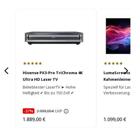
★★★★★
★★★★★
Hisense PX3-Pro TriChroma 4K
LumaScreens F
Ultra HD Laser TV
Rahmenleinwa
Beliebtester LaserTV ► Hohe
Speziell für Las
Helligkeit ✔ Bis zu 150 Zoll ✔
Verbesserung vo
-37%
2.999,00 €
UVP
1.889,00 €
1.099,00 €