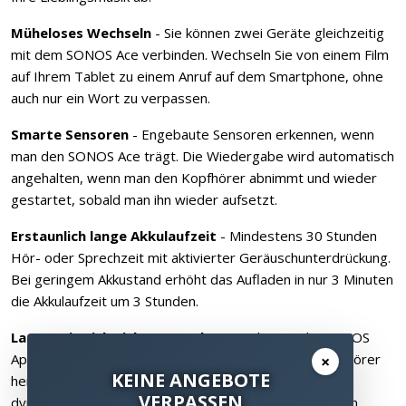
Müheloses Wechseln
- Sie können zwei Geräte gleichzeitig
mit dem SONOS Ace verbinden. Wechseln Sie von einem Film
auf Ihrem Tablet zu einem Anruf auf dem Smartphone, ohne
auch nur ein Wort zu verpassen.
Smarte Sensoren
- Engebaute Sensoren erkennen, wenn
man den SONOS Ace trägt. Die Wiedergabe wird automatisch
angehalten, wenn man den Kopfhörer abnimmt und wieder
gestartet, sobald man ihn wieder aufsetzt.
Erstaunlich lange Akkulaufzeit
- Mindestens 30 Stunden
Hör- oder Sprechzeit mit aktivierter Geräuschunterdrückung.
Bei geringem Akkustand erhöht das Aufladen in nur 3 Minuten
die Akkulaufzeit um 3 Stunden.
Lassen Sie sich nichts entgehen
- Laden Sie die SONOS
App herunter und holen Sie das Beste aus Ihrem Kopfhörer
×
KEINE ANGEBOTE
heraus. Passen Sie den Equalizer an, aktivieren Sie
VERPASSEN
dynamisches Head Tracking und profitieren Sie von den