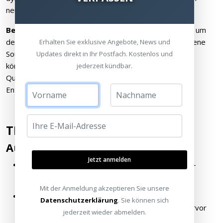
neuesten Features.
Bereit zum Verbinden
- Nutzen Sie das USB-C-Kabel, um
den SONOS Ace aufzuladen oder um eine kabelgebundene
Erhalten Sie exklusive Angebote, News und
Sound Experience zu genießen. Mit dem 3,5-mm-Kabel
Updates direkt in Ihr Postfach. Kostenlos und
können Sie eine Verbindung zu Ihren liebsten analogen
jederzeit kündbar.
Quellen herstellen oder auf einem Flug mitreißendes
Entertainment genießen.
TECHNISCHE SPEZIFIKATIONEN
Audio
Jetzt anmelden
Treiber
- Speziell entwickelte dynamische 40-mm-
Treiber in jeder Hörmuschel
Mit der Anmeldung akzeptieren Sie unsere
Mikrofone
- Acht Mikrofone sorgen für aktive
Datenschutzerklärung
. Sie können sich
Geräuschunterdrückung und heben die Stimme hervor
jederzeit wieder abmelden.