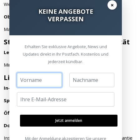
Weiß
×
KEINE ANGEBOTE
Oberfläche
VERPASSEN
Matt
Stromversorgung und Konnektivität
Erhalten Sie exklusive Angebote, News und
Leistung
Updates direkt in Ihr Postfach. Kostenlos und
jederzeit kündbar.
Min. 5 Watt, Max. 130 Watt
Lieferumfang
In-Ceiling Speaker von Sonos und Sonance (Paar)
Speaker Fronten (Paar)
Öffnungsschablone
Jetzt anmelden
Dokumentation
Installationsanleitung, rechtliche Informationen und Garantie
Mit der Anmeldung akzeptieren Sie unsere