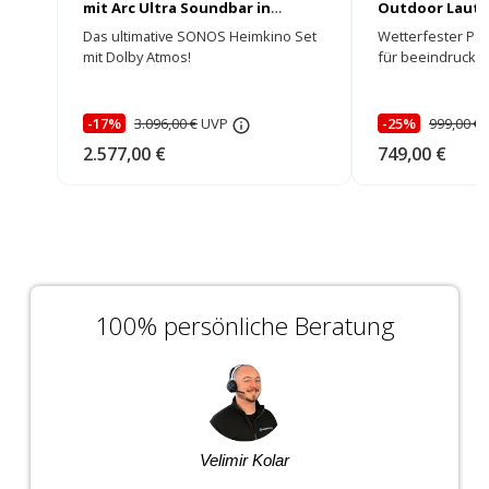
mit Arc Ultra Soundbar in
Outdoor Lauts
schwarz
Das ultimative SONOS Heimkino Set
Wetterfester Pas
mit Dolby Atmos!
für beeindruck
Sound!
-17%
3.096,00 €
UVP
-25%
999,00 €
2.577,00 €
749,00 €
100% persönliche Beratung
Velimir Kolar