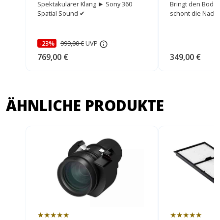
Edition
Spektakulärer Klang ► Sony 360
Bringt den Bode
Spatial Sound ✔
schont die Nach
-23%
999,00 €
UVP
769,00 €
349,00 €
ÄHNLICHE PRODUKTE
★★★★★
★★★★★