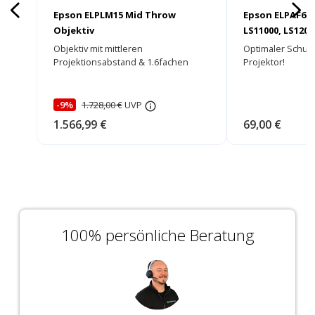
Epson ELPLM15 Mid Throw
Epson ELPAF62 L
Objektiv
LS11000, LS1200
Objektiv mit mittleren
Optimaler Schutz
Projektionsabstand & 1.6fachen
Projektor!
Zoom!
-9%
1.728,00 €
UVP
1.566,99 €
69,00 €
100% persönliche Beratung