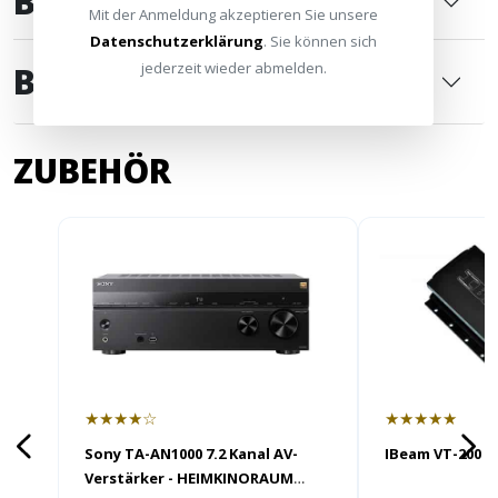
BILDBREITE & ABSTAND
Mit der Anmeldung akzeptieren Sie unsere
Datenschutzerklärung
. Sie können sich
jederzeit wieder abmelden.
BEWERTUNGEN
0
ZUBEHÖR
★★★★☆
★★★★★
Sony TA-AN1000 7.2 Kanal AV-
IBeam VT-200 m
Verstärker - HEIMKINORAUM