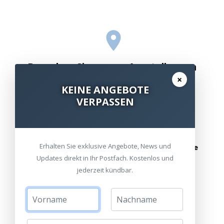
Besuchen Sie unsere Ausstellungen
×
Bitte besuchen Sie uns nur mit Termin.
KEINE ANGEBOTE
VERPASSEN
Alle Standorte
Termin vereinbaren
Erhalten Sie exklusive Angebote, News und
oder schreiben Sie uns:
info@heimkinoraum.de
Updates direkt in Ihr Postfach. Kostenlos und
jederzeit kündbar.