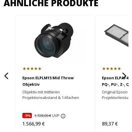
ÄHNLICHE PRODUKTE
★★★★★
★★★★★
Epson ELPLM15 Mid Throw
Epson ELPAF46 L
Objektiv
PQ-, PU-, Z-, QL
Objektiv mit mittleren
Original Epson Lu
Projektionsabstand & 1.6fachen
Projektorleistung
Zoom!
-9%
1.728,00 €
UVP
1.566,99 €
89,37 €