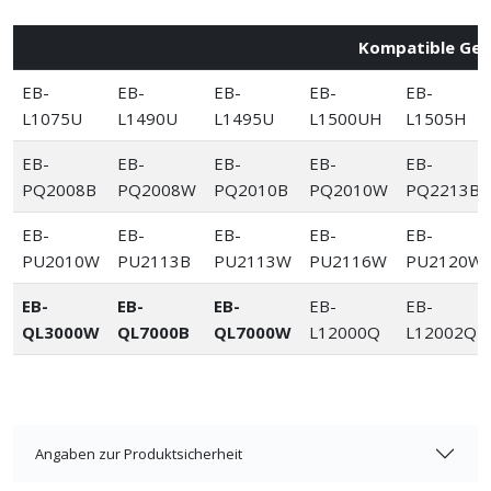
Kompatible Ger
EB-
EB-
EB-
EB-
EB-
L1075U
L1490U
L1495U
L1500UH
L1505H
EB-
EB-
EB-
EB-
EB-
PQ2008B
PQ2008W
PQ2010B
PQ2010W
PQ2213B
EB-
EB-
EB-
EB-
EB-
PU2010W
PU2113B
PU2113W
PU2116W
PU2120W
EB-
EB-
EB-
EB-
EB-
QL3000W
QL7000B
QL7000W
L12000Q
L12002Q
Angaben zur Produktsicherheit