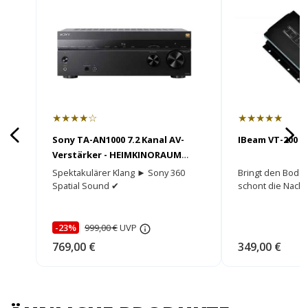
★★★★☆
★★★★★
Sony TA-AN1000 7.2 Kanal AV-
IBeam VT-200 m
Verstärker - HEIMKINORAUM
Edition
Spektakulärer Klang ► Sony 360
Bringt den Bode
Spatial Sound ✔
schont die Nach
-23%
999,00 €
UVP
769,00 €
349,00 €