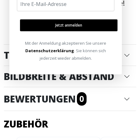
Wir bringen die Welt nach Hause!
Jetzt anmelden
Mit der Anmeldung akzeptieren Sie unsere
Datenschutzerklärung
. Sie können sich
TECHNISCHE DATEN
jederzeit wieder abmelden.
BILDBREITE & ABSTAND
BEWERTUNGEN
0
ZUBEHÖR