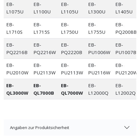
EB-
EB-
EB-
EB-
EB-
L1075U
L1100U
L1105U
L1300U
L1405U
EB-
EB-
EB-
EB-
EB-
L1710S
L1715S
L1750U
L1755U
PQ2008B
EB-
EB-
EB-
EB-
EB-
PQ2216B
PQ2216W
PQ2220B
PU1006W
PU1007B
EB-
EB-
EB-
EB-
EB-
PU2010W
PU2113W
PU2113W
PU2116W
PU2120W
EB-
EB-
EB-
EB-
EB-
QL3000W
QL7000B
QL7000W
L12000Q
L12002Q
Angaben zur Produktsicherheit