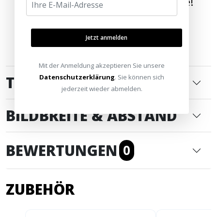
Wir bringen die Welt nach Hause!
Jetzt anmelden
Mit der Anmeldung akzeptieren Sie unsere
Datenschutzerklärung
. Sie können sich
TECHNISCHE DATEN
jederzeit wieder abmelden.
BILDBREITE & ABSTAND
BEWERTUNGEN
0
ZUBEHÖR