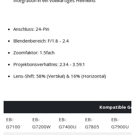
Integration in ein vollwärtiges Heimkino.
Anschluss: 24-Pin
Blendenbereich: F/1.8 - 2.4
Zoomfaktor: 1.5fach
Projektionsverhältnis: 2.34 - 3.59:1
Lens-Shift: 58% (Vertikal) & 16% (Horizontal)
Kompatible Ge
EB-
EB-
EB-
EB-
EB-
G7100
G7200W
G7400U
G7805
G7900U