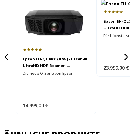
★★★★★
Epson EH-QL7000
UltraHD HDR B
HEIMKINORAUM
Für höchste Ans
★★★★★
Epson EH-QL3000 (B/W) - Laser 4K
UltraHD HDR Beamer -
23.999,00 €
HEIMKINORAUM Edition
Die neue Q-Serie von Epson!
14.999,00 €