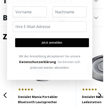
TECHNISCHE DATEN
BEWERTUNGEN
0
ZUBEHÖR
Jetzt anmelden
Mit der Anmeldung akzeptieren Sie unsere
Datenschutzerklärung
. Sie können sich
jederzeit wieder abmelden.
★★★★★
★★★★★
Devialet Mania Portabler
Devialet Mania
Bluetooth Lautsprecher
Ladestation