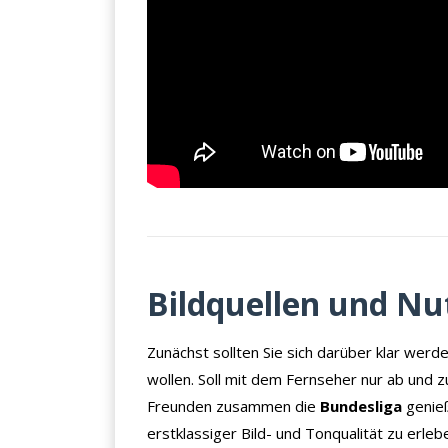
×
KEINE ANGEBOTE
VERPASSEN
Bildquellen und N
Erhalten Sie exklusive Angebote, News und
Zunächst sollten Sie sich darüber klar werd
Updates direkt in Ihr Postfach. Kostenlos und
wollen. Soll mit dem Fernseher nur ab und 
jederzeit kündbar.
Freunden zusammen die
Bundesliga
genieß
erstklassiger Bild- und Tonqualität zu erleb