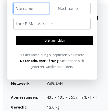
Technische Spezifikationen
Kanäle:
2.2 Kanal Vorverstärker
Jetzt anmelden
Frequenzbereich:
5Hz - 100kHz (+1/-3dB)
Mit der Anmeldung akzeptieren Sie unsere
Klangregelung:
Bass 100Hz ±10dB / Höhen
Datenschutzerklärung
. Sie können sich
10kHz ±10dB
jederzeit wieder abmelden.
Bluetooth:
SBC, aptX, aptX HD
Netzwerk:
WiFi, LAN
Abmessungen:
435 × 135 × 355 mm (B×H×T)
Gewicht:
12,0 kg