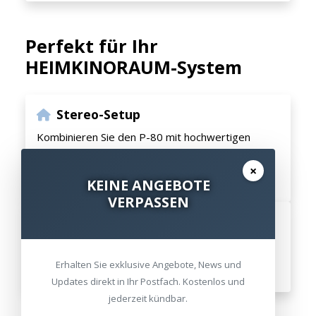
Perfekt für Ihr
HEIMKINORAUM-System
Stereo-Setup
Kombinieren Sie den P-80 mit hochwertigen
Lautsprechern
für ein audiophiles 2.0 oder 2.2
×
System.
KEINE ANGEBOTE
VERPASSEN
Erweiterung
Ideal als Basis für zukünftige Upgrades mit
Verstärkern
und
weiterem Zubehör
.
Erhalten Sie exklusive Angebote, News und
Updates direkt in Ihr Postfach. Kostenlos und
jederzeit kündbar.