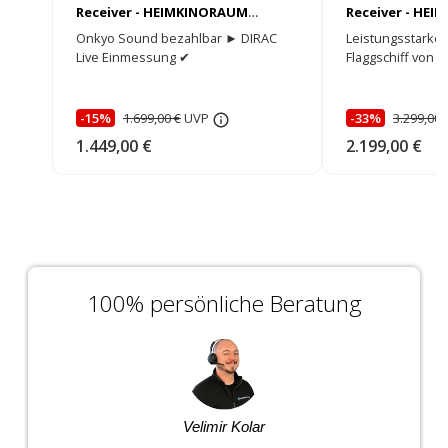
Receiver - HEIMKINORAUM
Receiver - HE
Edition
Edition
Onkyo Sound bezahlbar ► DIRAC
Leistungsstarkes
Live Einmessung ✔
Flaggschiff von 
-15%
1.699,00 €
UVP
-33%
3.299,00 
1.449,00 €
2.199,00 €
100% persönliche Beratung
Velimir Kolar