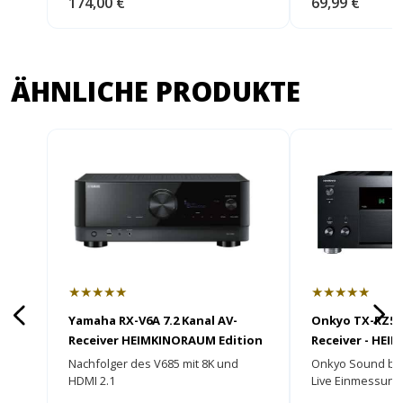
174,00 €
69,99 €
ÄHNLICHE PRODUKTE
★★★★★
★★★★★
Yamaha RX-V6A 7.2 Kanal AV-
Onkyo TX-RZ50 
Receiver HEIMKINORAUM Edition
Receiver - HE
Edition
Nachfolger des V685 mit 8K und
Onkyo Sound be
HDMI 2.1
Live Einmessung