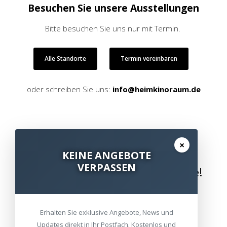
Besuchen Sie unsere Ausstellungen
Bitte besuchen Sie uns nur mit Termin.
Alle Standorte
Termin vereinbaren
oder schreiben Sie uns:
info@heimkinoraum.de
×
KEINE ANGEBOTE
VERPASSEN
Wir bringen die Welt nach Hause!
Erhalten Sie exklusive Angebote, News und
Updates direkt in Ihr Postfach. Kostenlos und