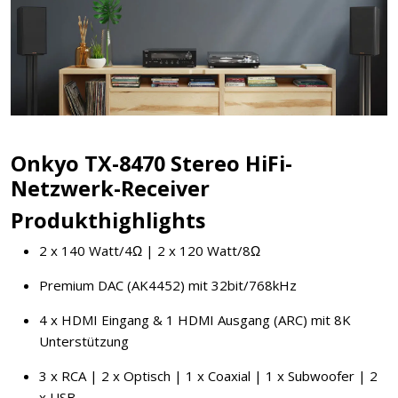
Onkyo TX-8470 Stereo HiFi-
Netzwerk-Receiver
Produkthighlights
2 x 140 Watt/4Ω | 2 x 120 Watt/8Ω
Premium DAC (AK4452) mit 32bit/768kHz
4 x HDMI Eingang & 1 HDMI Ausgang (ARC) mit 8K
Unterstützung
3 x RCA | 2 x Optisch | 1 x Coaxial | 1 x Subwoofer | 2
x USB