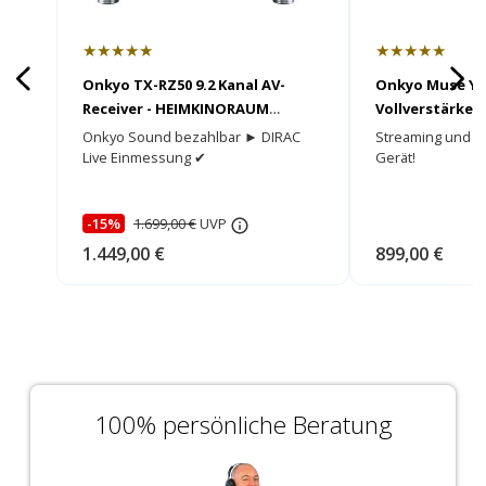
★★★★★
★★★★★
Onkyo TX-RZ50 9.2 Kanal AV-
Onkyo Muse Y-
Receiver - HEIMKINORAUM
Vollverstärker
Edition
Onkyo Sound bezahlbar ► DIRAC
Streaming und S
Live Einmessung ✔
Gerät!
-15%
1.699,00 €
UVP
1.449,00 €
899,00 €
100% persönliche Beratung