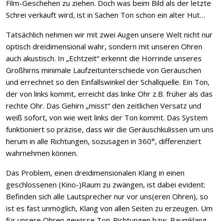
Film-Geschehen zu ziehen. Doch was beim Bild als der letzte
Schrei verkauft wird, ist in Sachen Ton schon ein alter Hut…
Tatsächlich nehmen wir mit zwei Augen unsere Welt nicht nur
optisch dreidimensional wahr, sondern mit unseren Ohren
auch akustisch. In „Echtzeit“ erkennt die Hörrinde unseres
Großhirns minimale Laufzeitunterschiede von Geräuschen
und errechnet so den Einfallswinkel der Schallquelle. Ein Ton,
der von links kommt, erreicht das linke Ohr z.B. früher als das
rechte Ohr. Das Gehirn „misst“ den zeitlichen Versatz und
weiß sofort, von wie weit links der Ton kommt. Das System
funktioniert so präzise, dass wir die Geräuschkulissen um uns
herum in alle Richtungen, sozusagen in 360°, differenziert
wahrnehmen können.
Das Problem, einen dreidimensionalen Klang in einen
geschlossenen (Kino-)Raum zu zwängen, ist dabei evident:
Befinden sich alle Lautsprecher nur vor uns(eren Ohren), so
ist es fast unmöglich, Klang von allen Seiten zu erzeugen. Um
für unsere Ohren gewisse Ton-Richtungen bzw. Raumklang