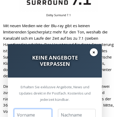
Dolby Surround 7.1
Mit neuen Medien wie der Blu-ray gibt es keinen
limitierenden Speicherplatz mehr für den Ton, weshalb die
Kanalzahl sich im Laufe der Zeit auf bis zu 7.1 (sieben
Hauptkanäle) erhöhte. Der Hauptgrund für diese Erweiterung
ist die Präzision unserer Ohren: Die Stereo-Aufteilung des
×
KEINE ANGEBOTE
Surroundkanals bei 5.1 ermöglicht zwar eine atmosphärische
VERPASSEN
Klangkulisse und die Aufteilung zwischen links und rechts,
doch die Differenzierung „neben dem Zuschauer“ und „hinter
dem Zuschauer“, lässt immer noch zu wünschen übrig.
Dieses Problem löst das 7.1 System, denn es teilt mit zwei
Erhalten Sie exklusive Angebote, News und
zusätzlichen Kanälen die Surroundbereiche in seitlich und
Updates direkt in Ihr Postfach. Kostenlos und
rückwärtig auf, jeweils auch in Stereo. Somit ist erstmals der
jederzeit kündbar.
360° Kreis um den Zuschauer geschlossen: Vorne links, Mitte,
Vorne rechts, rechts, hinten rechts, hinten links, links!