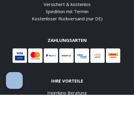
Versichert & kostenlos
Spedition mit Termin
Kostenloser Rückversand (nur DE)
ZAHLUNGSARTEN
IHRE VORTEILE
Heimkino Beratung
ehrlich und kompetent
Heimkino Planung
für jedes Budget
274,00 €
In den Warenkorb
Heimkinobau
inkl. MwSt., versandkostenfrei