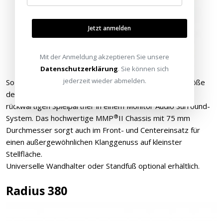
Jetzt anmelden
Mit der Anmeldung akzeptieren Sie unsere
Datenschutzerklärung
. Sie können sich
jederzeit wieder abmelden.
So klein und schon eine echte Radius. Die kompakte Größe
der Radius 45 macht diese nicht nur zum idealen
rückwärtigen Spielpartner in einem Monitor Audio Surround-
®
System. Das hochwertige MMP
II Chassis mit 75 mm
Durchmesser sorgt auch im Front- und Centereinsatz für
einen außergewöhnlichen Klanggenuss auf kleinster
Stellfläche.
Universelle Wandhalter oder Standfuß optional erhältlich.
Radius 380