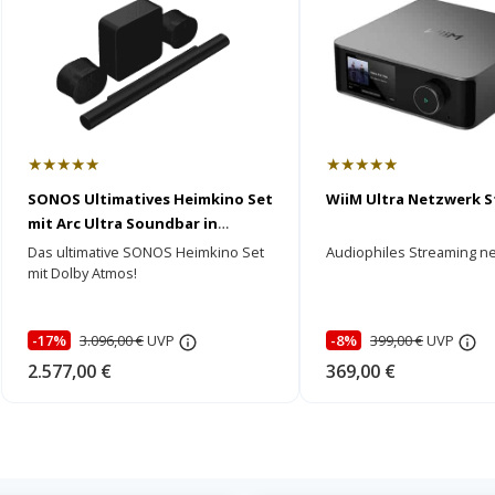
★★★★★
★★★★★
SONOS Ultimatives Heimkino Set
WiiM Ultra Netzwerk 
mit Arc Ultra Soundbar in
schwarz
Das ultimative SONOS Heimkino Set
Audiophiles Streaming ne
mit Dolby Atmos!
-17%
3.096,00 €
UVP
-8%
399,00 €
UVP
2.577,00 €
369,00 €