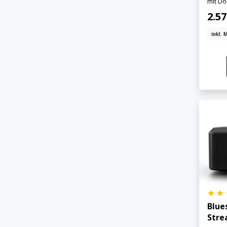
mit Do
2.5
inkl. 
Blue
Stre