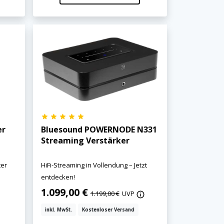
er
Bluesound POWERNODE N331
Streaming Verstärker
ter
HiFi-Streaming in Vollendung – Jetzt
entdecken!
1.099,00 €
1.199,00 €
UVP
inkl. MwSt.
Kostenloser Versand