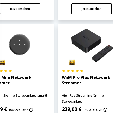
Jetzt ansehen
Jetzt ansehen
 Mini Netzwerk
WiiM Pro Plus Netzwerk
amer
Streamer
 Sie Ihre Stereoanlage smart!
High-Res Streaming für Ihre
Stereoanlage
99 €
239,00 €
106,99 €
UVP
249,00 €
UVP