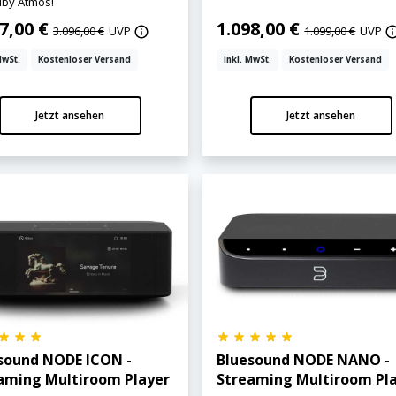
lby Atmos!
77,00 €
1.098,00 €
3.096,00 €
UVP
1.099,00 €
UVP
MwSt.
Kostenloser Versand
inkl. MwSt.
Kostenloser Versand
Jetzt ansehen
Jetzt ansehen
sound NODE ICON -
Bluesound NODE NANO -
aming Multiroom Player
Streaming Multiroom Pl