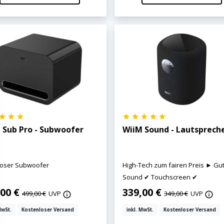
 Sub Pro - Subwoofer
WiiM Sound - Lautsprech
loser Subwoofer
High-Tech zum fairen Preis ► Gu
Sound ✔ Touchscreen ✔
,00 €
339,00 €
499,00 €
UVP
349,00 €
UVP
MwSt.
Kostenloser Versand
inkl. MwSt.
Kostenloser Versand