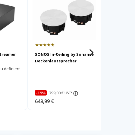
★★★★★
★★★★
Streamer
SONOS In-Ceiling by Sonance
SONOS O
Deckenlautsprecher
Outdoor 
u definiert!
Wetterfes
für beein
Sound!
-19%
799,00 €
UVP
-25%
99
649,99 €
749,00 