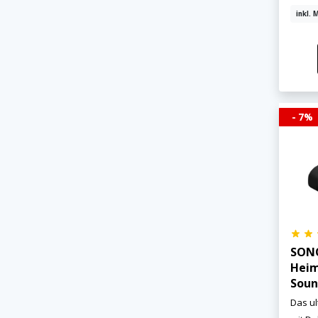
inkl. 
- 7%
SONO
Heim
Soun
Das u