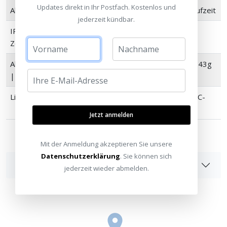
Updates direkt in Ihr Postfach. Kostenlos und
Akku
18-Wh-Akku bis zu 10 Stunden Laufzeit
jederzeit kündbar.
IP67
Staubdicht | Wasserdicht (bis 30
Zertifizierung
Minuten in 1 Meter Tiefe)
Abmessungen
168 x 62 x 60 mm (H x B x T) | 0,43g
| Gewicht
Lieferumfang
SONOS Roam 2 | USB-C-zu-USB-C-
Kabel 1,2m | Kurzanleitung
Jetzt anmelden
Mit der Anmeldung akzeptieren Sie unsere
Datenschutzerklärung
. Sie können sich
Angaben zur Produktsicherheit
jederzeit wieder abmelden.