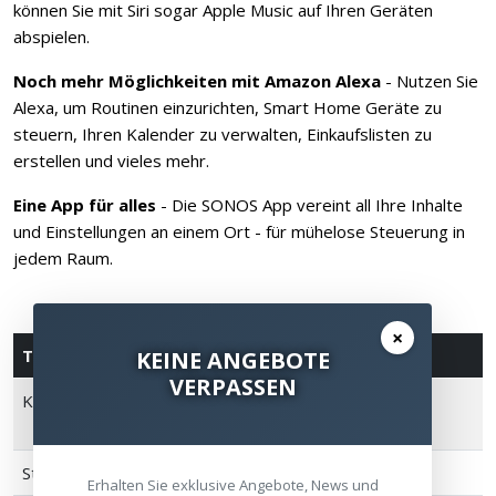
können Sie mit Siri sogar Apple Music auf Ihren Geräten
abspielen.
Noch mehr Möglichkeiten mit Amazon Alexa
- Nutzen Sie
Alexa, um Routinen einzurichten, Smart Home Geräte zu
steuern, Ihren Kalender zu verwalten, Einkaufslisten zu
erstellen und vieles mehr.
Eine App für alles
- Die SONOS App vereint all Ihre Inhalte
und Einstellungen an einem Ort - für mühelose Steuerung in
jedem Raum.
×
Technische Spezifikationen
KEINE ANGEBOTE
VERPASSEN
Konnektivität
WLAN a/b/g/n/ac 2,4GHz/5GHz |
Bluetooth 5.2
Stromversorgung
USB-C Port 15 W, 5V/3A
Erhalten Sie exklusive Angebote, News und