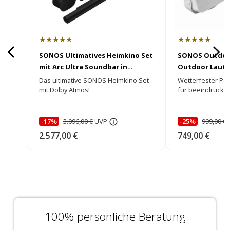
★★★★★
★★★★★
SONOS Ultimatives Heimkino Set
SONOS Outdoo
mit Arc Ultra Soundbar in
Outdoor Lauts
schwarz
Das ultimative SONOS Heimkino Set
Wetterfester Pas
mit Dolby Atmos!
für beeindruck
Sound!
-17%
3.096,00 €
UVP
-25%
999,00 €
2.577,00 €
749,00 €
100% persönliche Beratung