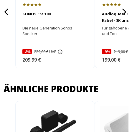
★★★★★
★★★★★
SONOS Era 100
Audioquest Car
Kabel - 8K und
Die neue Generation Sonos
Für gehobene An
Speaker
und Ton
-8%
229,00 €
UVP
-9%
219,00 €
U
209,99 €
199,00 €
ÄHNLICHE PRODUKTE