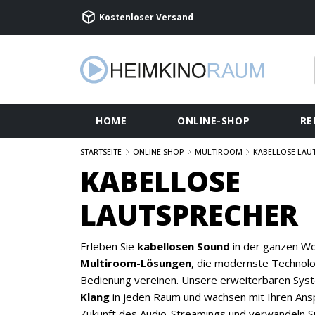
Kostenloser Versand
HOME
ONLINE-SHOP
RE
STARTSEITE
ONLINE-SHOP
MULTIROOM
KABELLOSE LAU
KABELLOSE
LAUTSPRECHER
Erleben Sie
kabellosen Sound
in der ganzen Wo
Multiroom-Lösungen
, die modernste Technolo
Bedienung vereinen. Unsere erweiterbaren Sys
Klang
in jeden Raum und wachsen mit Ihren Ansp
Zukunft des Audio-Streamings und verwandeln Sie