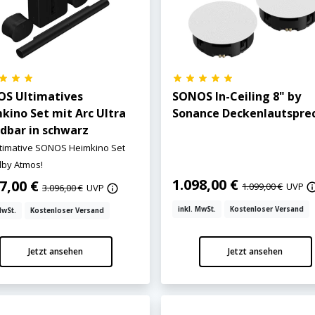
S Ultimatives
SONOS In-Ceiling 8" by
kino Set mit Arc Ultra
Sonance Deckenlautspre
dbar in schwarz
ltimative SONOS Heimkino Set
lby Atmos!
1.098,00 €
77,00 €
1.099,00 €
UVP
3.096,00 €
UVP
inkl. MwSt.
Kostenloser Versand
MwSt.
Kostenloser Versand
Jetzt ansehen
Jetzt ansehen