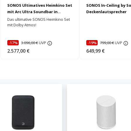
SONOS Ultimatives Heimkino Set
SONOS In-Ceiling by S
mit Arc Ultra Soundbar in
Deckenlautsprecher
schwarz
Das ultimative SONOS Heimkino Set
mit Dolby Atmos!
-17%
3.096,00 €
UVP
-19%
799,00 €
UVP
2.577,00 €
649,99 €