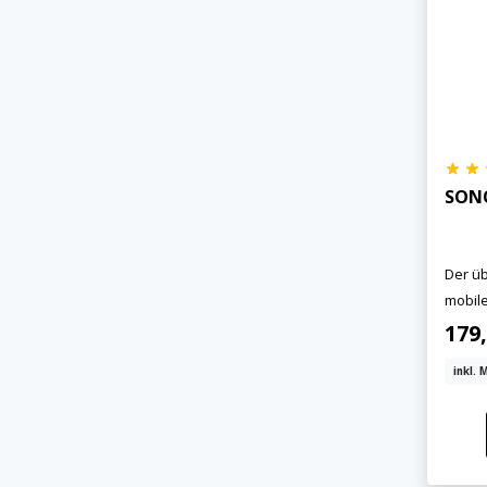
SON
Der üb
mobile
179
inkl. 