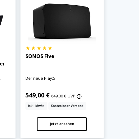
SONOS Five
er
.
Der neue Play:5
549,00 €
649,00 €
UVP
inkl. MwSt.
Kostenloser Versand
Jetzt ansehen