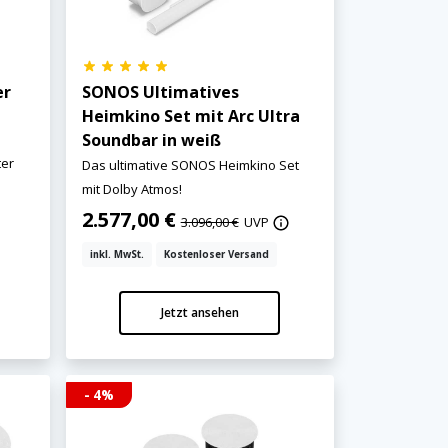
er
SONOS Ultimatives
Heimkino Set mit Arc Ultra
Soundbar in weiß
ter
Das ultimative SONOS Heimkino Set
mit Dolby Atmos!
2.577,00 €
3.096,00 €
UVP
inkl. MwSt.
Kostenloser Versand
Jetzt ansehen
- 4%