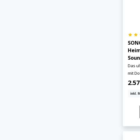
Jetzt anmelden
SONO
Heim
Mit der Anmeldung akzeptieren Sie unsere
Soun
Datenschutzerklärung
. Sie können sich
Das u
jederzeit wieder abmelden.
mit Do
2.5
inkl. 