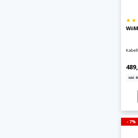
WiiM
Kabel
×
489
KEINE ANGEBOTE
VERPASSEN
inkl. 
Erhalten Sie exklusive Angebote, News und
Updates direkt in Ihr Postfach. Kostenlos und
jederzeit kündbar.
- 7%