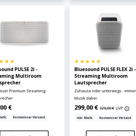
sound PULSE 2i -
Bluesound PULSE FLEX 2i 
aming Multiroom
Streaming Multiroom
sprecher
Lautsprecher
loser Premium Streaming-
Zuhause oder unterwegs - imme
precher
Musik dabei
00 €
299,00 €
329,00 €
UVP
MwSt.
Kostenloser Versand
inkl. MwSt.
Kostenloser Versand