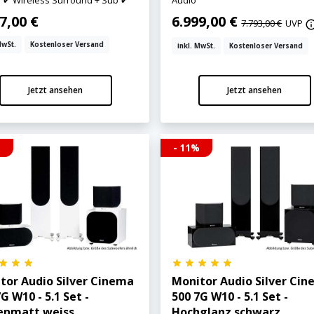
 ✔ Wireless Surround + Sub ✔
Audio
7,00 €
6.999,00 €
7.793,00 €
UVP
MwSt.
Kostenloser Versand
inkl. MwSt.
Kostenloser Versand
Jetzt ansehen
Jetzt ansehen
%
- 11%
tor Audio Silver Cinema
Monitor Audio Silver Ci
G W10 - 5.1 Set -
500 7G W10 - 5.1 Set -
enmatt weiss
Hochglanz schwarz