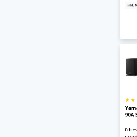
inkl. 
Yam
90A 
Echte