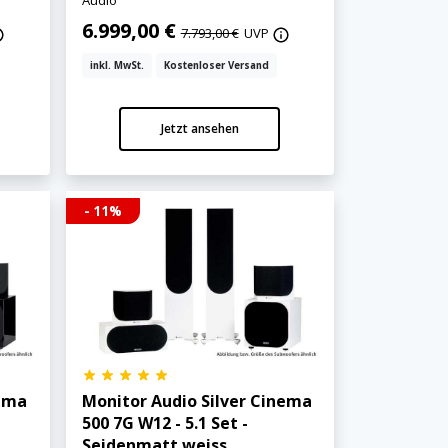
Audio
6.999,00 €
7.793,00 €
UVP
inkl. MwSt.
Kostenloser Versand
Jetzt ansehen
- 11%
nema
Monitor Audio Silver Cinema
500 7G W12 - 5.1 Set -
Seidenmatt weiss