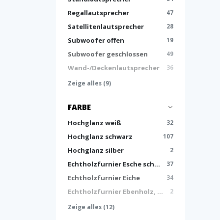
Regallautsprecher
47
Satellitenlautsprecher
28
Subwoofer offen
19
Subwoofer geschlossen
49
Wand-/Deckenlautsprecher
36
Zeige alles (9)
FARBE
Hochglanz weiß
32
Hochglanz schwarz
107
Hochglanz silber
2
Echtholzfurnier Esche schwarz
37
Echtholzfurnier Eiche
34
Echtholzfurnier Ebenholz, Hochglanz
2
Zeige alles (12)