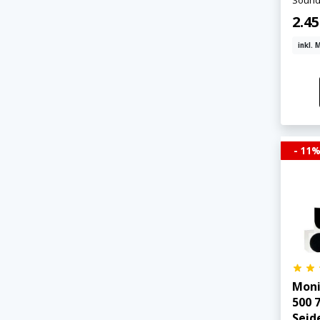
Sound
2.45
inkl. 
- 11
Moni
500 7
Seid