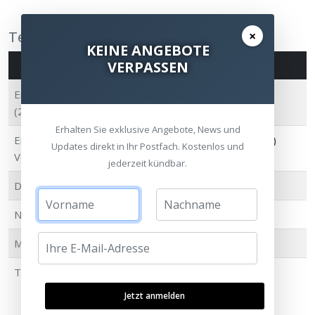
Technische Daten
×
KEINE ANGEBOTE
VERPASSEN
Spezifikation
Wert
Empfindlichkeit
86 dB
(2,83V @ 1m)
Erhalten Sie exklusive Angebote, News und
Empfohlene
50 - 300 Watt (RMS an 4 Ohm)
Updates direkt in Ihr Postfach. Kostenlos und
Verstärkerleistung
jederzeit kündbar.
Dauerbelastbarkeit
150 W (RMS bei 6 Ohm)
Nominalimpedanz
6 Ohm
Minimalimpedanz
4,2 Ohm @ 220 Hz
Treiberbestückung
2x 4¼" (108mm) RDT III
Tief-/Mitteltöner + 1x MPD III
Jetzt anmelden
Hochtöner