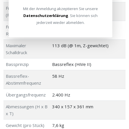
Frequenzgang
53 - 60.000 Hz (-6 dB)
Mit der Anmeldung akzeptieren Sie unsere
(Freifeld)
Datenschutzerklärung
. Sie können sich
jederzeit wieder abmelden.
Frequenzgang (im
48 - 60.000 Hz (-6 dB)
Raum)
Maximaler
113 dB (@ 1m, Z-gewichtet)
Schalldruck
Bassprinzip
Bassreflex (HiVe II)
Bassreflex-
58 Hz
Abstimmfrequenz
Übergangsfrequenz
2.400 Hz
Abmessungen (H x B
340 x 157 x 361 mm
x T)
Gewicht (pro Stück)
7,6 kg