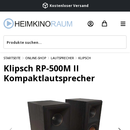
Kostenloser Versand
Termin vereinbaren
Beratung & Service
STARTSEITE
ONLINE-SHOP
LAUTSPRECHER
KLIPSCH
Klipsch RP-500M II
Kompaktlautsprecher