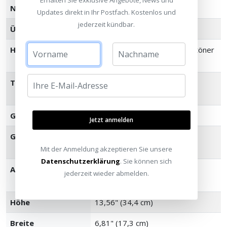
Erhalten Sie exklusive Angebote, News und
Nennimpedanz
8 Ohm kompatibel
Updates direkt in Ihr Postfach. Kostenlos und
jederzeit kündbar.
Übergangsfrequenz
1530Hz
Hochtöner
1" Titan LTS belüfteter Hochtöner
mit Hybrid-Tractrix® Horn
Tieftöner
5,25" Cerametallic Konus-
Tieftöner mit Faraday-Ringen
Gehäusematerial
MDF (intern verstärkt)
Jetzt anmelden
Gehäusetyp
Bassreflex über rückseitigen
Tractrix® Port
Mit der Anmeldung akzeptieren Sie unsere
Datenschutzerklärung
. Sie können sich
Anschlüsse
Einzelne Aluminium-
jederzeit wieder abmelden.
Anschlussklemmen
Höhe
13,56" (34,4 cm)
Breite
6,81" (17,3 cm)