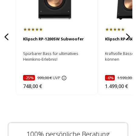
★★★★★
★★★★★
Klipsch RP-1200SW Subwoofer
Klipsch RP-16
Spürbarer Bass für ultimatives
Kraftvolle Bässe,
Heimkino-Erlebnis!
können
-25%
999,00 €
UVP
-6%
1.599,00 €
748,00 €
1.499,00 €
100% persönliche Beratung