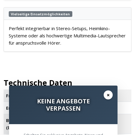
Vielseitige Einsatzmöglichkeiten
Perfekt integrierbar in Stereo-Setups, Heimkino-
Systeme oder als hochwertige Multimedia-Lautsprecher
für anspruchsvolle Hörer.
Technische Daten
×
Frequenzgang
50-25kHz +/- 3dB
KEINE ANGEBOTE
VERPASSEN
Empfindlichkeit
92dB @ 2.83V / 1m
Belastbarkeit
75W/300W
(Dauerhaft/Spitze)