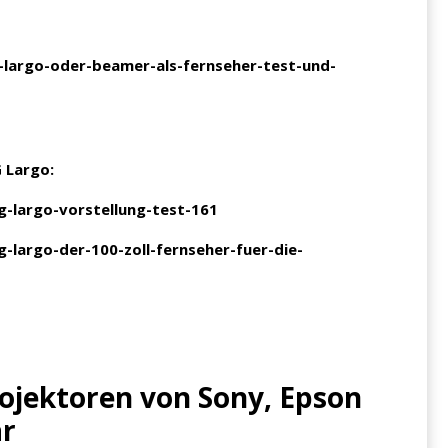
-largo-oder-beamer-als-fernseher-test-und-
 Largo:
-largo-vorstellung-test-161
-largo-der-100-zoll-fernseher-fuer-die-
rojektoren von Sony, Epson
ar