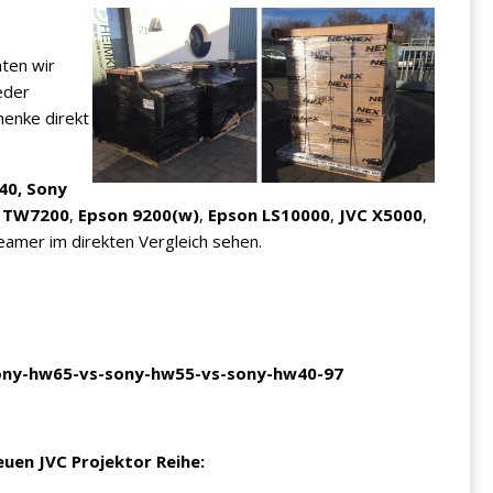
ten wir
eder
henke direkt
40,
Sony
 TW7200
,
Epson 9200
(w)
,
Epson LS10000
,
JVC X5000
,
eamer im direkten Vergleich sehen.
ony-hw65-vs-sony-hw55-vs-sony-hw40-97
uen JVC Projektor Reihe: