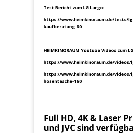
Test Bericht zum LG Largo:
https://www.heimkinoraum.de/tests/lg
kaufberatung-80
HEIMKINORAUM Youtube Videos zum LG
×
https://www.heimkinoraum.de/videos/lg
KEINE ANGEBOTE
VERPASSEN
https://www.heimkinoraum.de/videos/lg
hosentasche-160
Erhalten Sie exklusive Angebote, News und
Updates direkt in Ihr Postfach. Kostenlos und
jederzeit kündbar.
Full HD, 4K & Laser P
und JVC sind verfügb