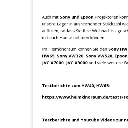
Auch mit
Sony und Epson
Projektoren konn
unsere Lager in ausreichender Stückzahl wi
auffüllen, sodass Sie Ihre Weihnachts- gesc
Jetzt anmelden
mit nach Hause nehmen können.
Im Heimkinoraum können Sie den
Sony HW
Mit der Anmeldung akzeptieren Sie unsere
HW65
,
Sony VW320
,
Sony VW520
,
Epson
Datenschutzerklärung
. Sie können sich
JVC X7000
,
JVC X9000
und viele weitere B
jederzeit wieder abmelden.
Testberichte zum HW40, HW65:
https://www.heimkinoraum.de/tests/s
Testberichte und Youtube Videos zur ne