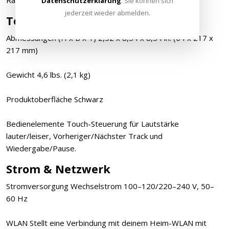
Datenschutzerklärung
. Sie können sich
jederzeit wieder abmelden.
Technische Daten
Abmessungen (H x B x T) 2,52 x 8,54 x 8,54 in. (64 x 217 x
217 mm)
Gewicht 4,6 lbs. (2,1 kg)
Produktoberfläche Schwarz
Bedienelemente Touch-Steuerung für Lautstärke
lauter/leiser, Vorheriger/Nächster Track und
Wiedergabe/Pause.
Strom & Netzwerk
Stromversorgung Wechselstrom 100–120/220–240 V, 50–
60 Hz
WLAN Stellt eine Verbindung mit deinem Heim-WLAN mit