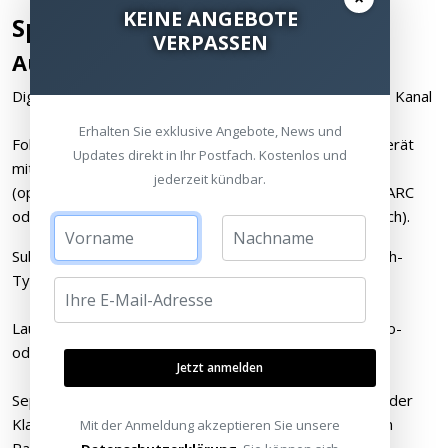
KEINE ANGEBOTE
Spezifikationen:
VERPASSEN
Audio
Digitaler Verstärker der Klasse D. 125 W an 8 Ohm pro Kanal
Erhalten Sie exklusive Angebote, News und
Folgende Eingangsquellen werden unterstützt: Audiogerät
Updates direkt in Ihr Postfach. Kostenlos und
mit analogem Cinch-Ausgang oder optischem Ausgang
jederzeit kündbar.
(optischer Adapter erforderlich). Fernseher mit HDMI-ARC
oder optischem Ausgang (optischer Adapter erforderlich).
Subwoofer-Ausgang: automatische Erkennung des Cinch-
Typs mit anpassbarem Crossover, 50 bis 110 Hz
Lautsprecherverbindung: Bananenstecker (2) für Stereo-
oder dualen Mono-Sound.
Jetzt anmelden
Separate Bass- und Höhensteuerung zur Optimierung der
Klangleistung.Verändere die Lautstärke eines einzelnen
Mit der Anmeldung akzeptieren Sie unsere
Raums oder von gruppierten Räumen.