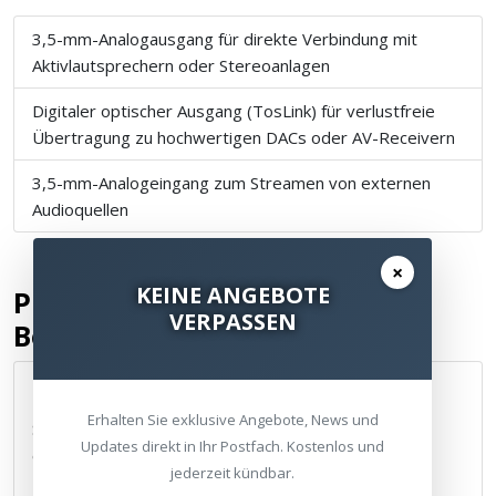
3,5-mm-Analogausgang für direkte Verbindung mit
Aktivlautsprechern oder Stereoanlagen
Digitaler optischer Ausgang (TosLink) für verlustfreie
Übertragung zu hochwertigen DACs oder AV-Receivern
3,5-mm-Analogeingang zum Streamen von externen
Audioquellen
×
KEINE ANGEBOTE
Planen Sie eine persönliche
VERPASSEN
Beratung
Termin vereinbaren
Erhalten Sie exklusive Angebote, News und
Sie möchten mehr über den WiiM Mini erfahren oder
Updates direkt in Ihr Postfach. Kostenlos und
eine persönliche Vorführung erleben?
jederzeit kündbar.