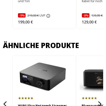
und Ton
Kabel für noch b
-9%
219,00 €
UVP
-8%
139,95 €
U
199,00 €
129,00 €
ÄHNLICHE PRODUKTE
★★★★★
★★★★★
WiiM Ultra Netzwerk Streamer
Bluesound NOD