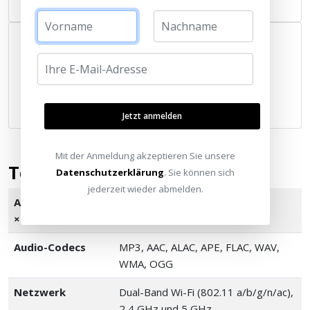
Termin buchen
Besuchen Sie uns
In unseren Ausstellungsräumen können Sie den WiiM
Mini live erleben und testen.
Standorte finden
Jetzt anmelden
Mit der Anmeldung akzeptieren Sie unsere
Technische Daten
Datenschutzerklärung
. Sie können sich
jederzeit wieder abmelden.
Abmessungen (B
69 × 24 × 69 mm
× H × T)
Audio-Codecs
MP3, AAC, ALAC, APE, FLAC, WAV,
WMA, OGG
Netzwerk
Dual-Band Wi-Fi (802.11 a/b/g/n/ac),
2,4 GHz und 5 GHz