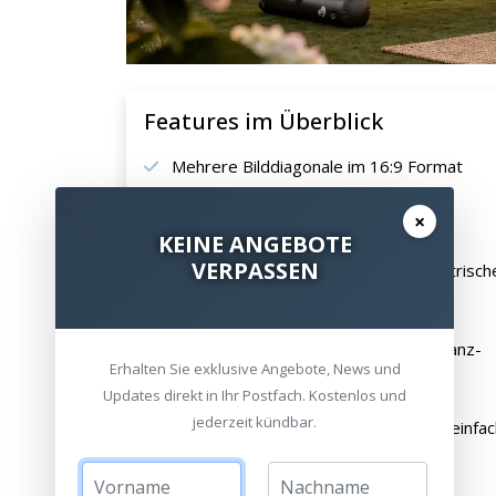
Features im Überblick
Mehrere Bilddiagonale im 16:9 Format
Große sichtbare Projektionsfläche
×
KEINE ANGEBOTE
VERPASSEN
Aufbau in wenigen Minuten dank elektrisch
Luftpumpe
Geeignet für Standard- und Kurzdistanz-
Erhalten Sie exklusive Angebote, News und
Beamer
Updates direkt in Ihr Postfach. Kostenlos und
jederzeit kündbar.
Gesamtkonstrukiton ist sehr leicht – einfa
zu transportieren