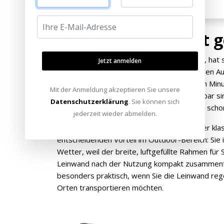
Outdoor-Kino leicht 
Einen Film unter freiem Himmel zu schauen, hat 
Jetzt anmelden
macht genau das möglich – ohne aufwändigen Au
wird einfach aufgeblasen, und nach wenigen Minu
Mit der Anmeldung akzeptieren Sie unsere
Bilddiagonale bereit. Das Konzept ist denkbar sim
Datenschutzerklärung
. Sie können sich
Luftpumpe an, blasen den Rahmen auf, und scho
jederzeit wieder abmelden.
Die aufblasbare Konstruktion hat gegenüber kla
entscheidenden Vorteil im Outdoor-Bereich: Sie 
Wetter, weil der breite, luftgefüllte Rahmen für S
Leinwand nach der Nutzung kompakt zusammenfa
besonders praktisch, wenn Sie die Leinwand re
Orten transportieren möchten.