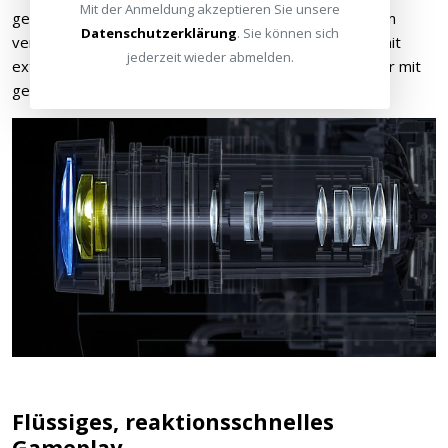
Mit der Anmeldung akzeptieren Sie unsere
gestochen scharf sind. Das schwimmende Fokussystem
Datenschutzerklärung
. Sie können sich
verwendet zwei bewegliche Linsengruppen und Glas mit
jederzeit wieder abmelden.
extrem niedriger Dispersion für verzerrungsfreie Bilder mit
genauer Farbwiedergabe.
Flüssiges, reaktionsschnelles
Gameplay