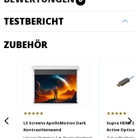
TESTBERICHT
ZUBEHÖR
★★★★★
★★★★★
LS Screens ApolloMotion Dark
Supra HDMI 2.1
Kontrastleinwand
Active Optical 
HDMI Kabel
Unsere Nummer 1 ► Bester Kontrast
Zukunftsicheres