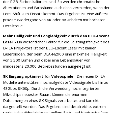
der RGB-Farben kalibriert sind. So werden chromatische
Aberrationen und Farbsäume auch dann vermieden, wenn der
Lens-Shift zum Einsatz kommt. Das Ergebnis ist eine äußerst
präzise Wiedergabe von 4K oder 8K-Inhalten mit höchster
Detailtreue.
Mehr Helligkeit und Langlebigkeit durch den BLU-Escent
Laser
- Ein wesentlicher Faktor für die Leistungsfähigkeit des
D-ILA Projektors ist der BLU-Escent Laser mit blauen
Laserdioden, der beim DLA-NZ900 eine maximale Helligkeit
von 3.300 Lumen und dabei eine Lebensdauer von
mindestens 20.000 Betriebsstunden ausgelegt ist.
8K Eingang optimiert für Videospiele
- Die neuen D-ILA
Modelle unterstützen hochaufgelöste Videosignale bis hin zu
48Gbps 8K60p. Durch die Verwendung hochintegrierter
Mikrochips neuester Bauart können die enormen
Datenmengen eines 8K Signals verarbeitet und korrekt
dargestellt werden. Das Ergebnis sind detailreiche, extrem
realistische Videobilder mit vollem Farb- und Kontrastunfang.