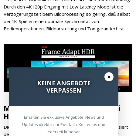
Durch den 4K120p Eingang mit Low Latency Mode ist die
Verzögerungszeit beim Bildprocessing so gering, daß selbst
bei 4K-Spielen eine optimale Synchronität von
Bedienoperationen, Bilddarstellung und Ton garantiert ist.
×
KEINE ANGEBOTE
VERPASSEN
Mehr Dynamik und Farbtiefe bei
HDR Inhalten
Erhalten Sie exklusive Angebote, News und
Updates direkt in Ihr Postfach. Kostenlos und
Die 2. Generation der Frame Adapt HDR Funktion analysiert
jederzeit kündbar.
permanent die Maximalhelligkeit jedes Bildes und jeder