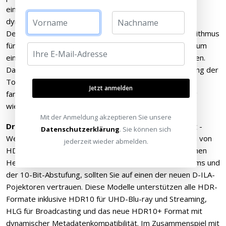
einzelnen Szene eines HDR10 Filmes sorgt für eine
dynamische Anpassung von Helligkeit, Farbe und
Detailschärfe in Echtzeit. Der von JVC entwickelte Algorithmus
für das Tone Mapping wurde vollständig überarbeitet, um
eine HDR-Darstellung mit höherer Farbtiefe zu erreichen.
Darüber hinaus wurde der Algorithmus für die Anpassung der
Tonwertkurve verbessert, so dass HDR-Inhalte heller,
Jetzt anmelden
farbintensiver und mit einem größeren Dynamikumfang
wiedergegeben werden können.
Mit der Anmeldung akzeptieren Sie unsere
Drastisch verbesserte realistische Bilddarstellung
-
Datenschutzerklärung
. Sie können sich
Wenn es darum geht, die umfangreichen Informationen von
jederzeit wieder abmelden.
HDR-Inhalten wiederzugeben, einschließlich des enormen
Helligkeitsbereichs, des erweiterten BT.2020-Farbraums und
der 10-Bit-Abstufung, sollten Sie auf einen der neuen D-ILA-
Pojektoren vertrauen. Diese Modelle unterstützen alle HDR-
Formate inklusive HDR10 für UHD-Blu-ray und Streaming,
HLG für Broadcasting und das neue HDR10+ Format mit
dynamischer Metadatenkompatibilität. Im Zusammenspiel mit