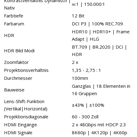
Kontrastverhältnis Dynamisch |
∞:1 | 150.000:1
Nativ
Farbtiefe
12 Bit
Farbarum
DCI P3 | 100% REC.709
HDR10 | HDR10+ | Frame
HDR
Adapt | HLG
BT.709 | BR.2020 | DCI |
HDR Bild Modi
HDR
Zoomfaktor
2 x
Projektionsverhältnis
1,35 - 2,75 : 1
Durchmesser
100mm
Ganzglas | 18 Elementen in
Bauweise
16 Gruppen
Lens-Shift-Funktion
±43% | ±100%
(Vertikal|Horizontal)
Projektionsdiagonale
60 - 300 Zoll
HDMI Eingänge
2 x 48Gbps mit HDCP 2.3
HDMI Signale
8K60p | 4K120p | 4K60p