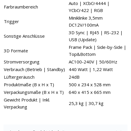
Auto | XCbCr4444 |
Farbraumbereich
YCbCr422 | RGB
Miniklinke 3,5mm
Trigger
DC12V/100mA
3D Sync | RJ45 | RS-232 |
Sonstige Anschlüsse
USB (Update)
Frame Pack | Side-by-Side |
3D Formate
Top&Bottom
Stromversorgung
AC100-240V | 50/60Hz
Verbrauch (Betrieb | Standby)
440 Watt | 1,22 Watt
Lüftergeräusch
24dB
Produktmaße (B x H x T)
500 x 234 x 528 mm
Verpackungsmaße (B x H x T)
640 x 415 x 665 mm
Gewicht Produkt | Inkl.
25,3 kg | 30,7 kg
Verpackung