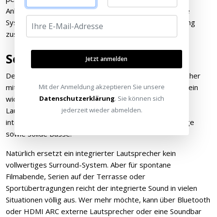
Anbindung lässt sich der Cine Compact 1 in bestehende
Systeme integrieren – etwa um ihn per Szene-Steuerung
zusammen mit der Beleuchtung zu aktivieren.
Sound: Dolby Audio integriert
Jetzt anmelden
Der Cine Compact 1 verfügt über integrierte Lautsprecher
Mit der Anmeldung akzeptieren Sie unsere
mit Dolby Sound. Für einen portablen Projektor ist das ein
Datenschutzerklärung
. Sie können sich
wichtiger Punkt: Sie benötigen nicht zwingend externe
jederzeit wieder abmelden.
Lautsprecher, um einen Filmabend zu genießen. Der
integrierte Sound füllt den Raum und liefert klare Dialoge
sowie solide Bässe.
Natürlich ersetzt ein integrierter Lautsprecher kein
vollwertiges Surround-System. Aber für spontane
Filmabende, Serien auf der Terrasse oder
Sportübertragungen reicht der integrierte Sound in vielen
Situationen völlig aus. Wer mehr möchte, kann über Bluetooth
oder HDMI ARC externe Lautsprecher oder eine Soundbar