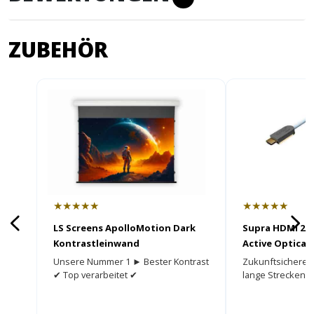
ZUBEHÖR
★★★★★
★★★★★
LS Screens ApolloMotion Dark
Supra HDMI 2.1
Kontrastleinwand
Active Optical 
HDMI Kabel
Unsere Nummer 1 ► Bester Kontrast
Zukunftsicheres
✔ Top verarbeitet ✔
lange Strecken.