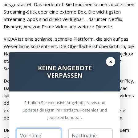
ausgestattet. Das bedeutet: Sie brauchen keinen zusätzlichen
Streaming-Stick oder eine externe Box. Die wichtigsten
Streaming-Apps sind direkt verfügbar – darunter Netflix,
Disney+, Amazon Prime Video und weitere Dienste.
VIDAA ist eine schlanke, schnelle Plattform, die sich auf das
Wesentliche konzentriert. Die Oberfläche ist übersichtlich, die
Navigation intuitiv. Apps lassen sich direkt über den Projektor
×
starten, und dank integriertem Wi-Fi sind Sie in wenigen
KEINE ANGEBOTE
Sekunden mit Ihrem Heimnetzwerk verbunden.
VERPASSEN
Darüber hinaus unterstützt der Cine Compact 1 Apple AirPlay.
Damit können Sie Inhalte von Ihrem iPhone, iPad oder Mac
kabellos auf die Projektionsfläche übertragen – Fotos, Videos
Erhalten Sie exklusive Angebote, News und
oder auch Präsentationen. Über Bluetooth lassen sich
Updates direkt in Ihr Postfach. Kostenlos und
externe Lautsprecher oder Kopfhörer verbinden, falls Sie
jederzeit kündbar.
den Sound erweitern oder individuell anpassen möchten.
Die Sprachsteuerung ermöglicht es, den Projektor bequem
per Stimme zu bedienen. Und über die Smart-Home-