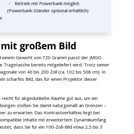
Betrieb mit Powerbank möglich
(Powerbank-Ständer optional erhältlich)
le
 mit großem Bild
d einem Gewicht von 720 Gramm passt der JMGO
e Tragetasche bereits mitgeliefert wird. Trotz seiner
agonale von 40 bis 200 Zoll (ca. 102 bis 508 cm). In
ein scharfes Bild, das für einen Projektor dieser
 reicht für abgedunkelte Räume gut aus, um ein
ebungen stoßen Sie damit naturgemäß an Grenzen –
ber zu erwarten. Das Kontrastverhältnis liegt bei
ompatible Inhalte mit erweitertem Dynamikumfang
et, dass Sie für ein 100-Zoll-Bild etwa 2,5 bis 3