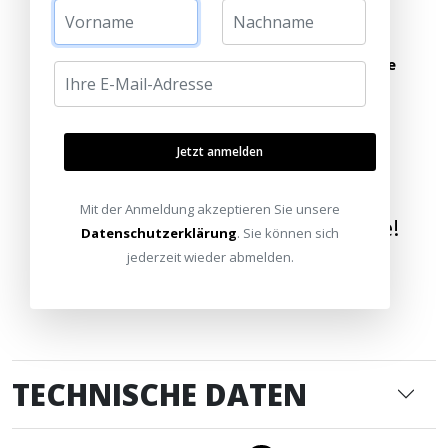
Alle Standorte
Termin vereinbaren
oder schreiben Sie uns:
info@heimkinoraum.de
Jetzt anmelden
Mit der Anmeldung akzeptieren Sie unsere
Wir bringen die Welt nach Hause!
Datenschutzerklärung
. Sie können sich
jederzeit wieder abmelden.
TECHNISCHE DATEN