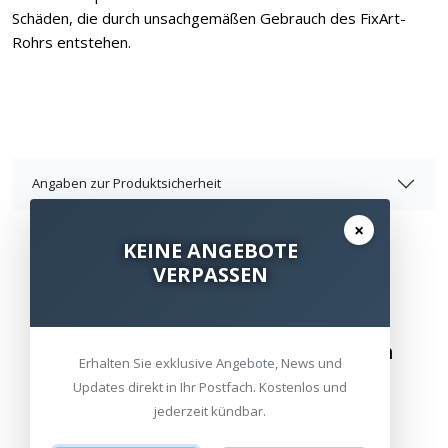
Schäden, die durch unsachgemäßen Gebrauch des FixArt-
Rohrs entstehen.
Angaben zur Produktsicherheit
×
KEINE ANGEBOTE
VERPASSEN
Besuchen Sie unsere Ausstellungen
Erhalten Sie exklusive Angebote, News und
Updates direkt in Ihr Postfach. Kostenlos und
Bitte besuchen Sie uns nur mit Termin.
jederzeit kündbar.