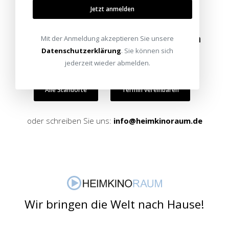
Jetzt anmelden
Besuchen Sie unsere Ausstellungen
Mit der Anmeldung akzeptieren Sie unsere
Datenschutzerklärung
. Sie können sich
Bitte besuchen Sie uns nur mit Termin.
jederzeit wieder abmelden.
Alle Standorte
Termin vereinbaren
oder schreiben Sie uns:
info@heimkinoraum.de
Wir bringen die Welt nach Hause!