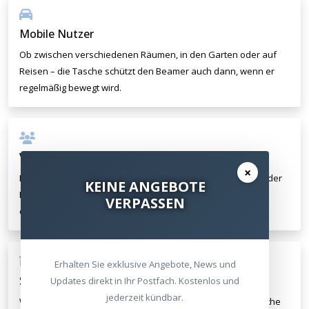
Mobile Nutzer
Ob zwischen verschiedenen Räumen, in den Garten oder auf
Reisen – die Tasche schützt den Beamer auch dann, wenn er
regelmäßig bewegt wird.
Vorführungen und Events
×
Filmabende bei Freunden, Sportübertragungen im Garten oder
KEINE ANGEBOTE
Präsentationen unterwegs – die BB2H bringt den C2 sicher
VERPASSEN
dorthin, wo er gebraucht wird.
Erhalten Sie exklusive Angebote, News und
Saisonale Aufbewahrung
Updates direkt in Ihr Postfach. Kostenlos und
jederzeit kündbar.
Wer den Beamer nur zeitweise nutzt, schützt ihn in der Tasche