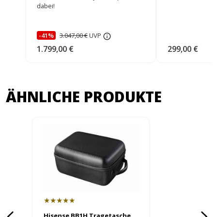
Lautsprecher
dabei!
-41%
3.047,00 €
UVP
1.799,00 €
299,00 €
ÄHNLICHE PRODUKTE
★★★★★
Hisense BB1H Tragetasche