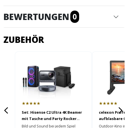
BEWERTUNGEN
0
ZUBEHÖR
★★★★★
★★★★★
Set: Hisense C2 Ultra 4K Beamer
celexon Profes
mit Tasche und Party Rocker
aufblasbare O
One Plus Bluetooth
Bild und Sound bei jedem Spiel
Outdoor-Kino in