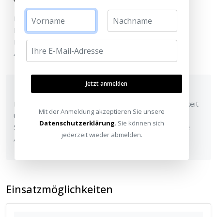
Verstärkte Signalübertragung
Die integrierte Signalverstärkung ermöglicht eine
Reichweite von maximal 10 m mit Standard-HDMI-
Kabeln (24AWG), sodass Sie flexible
Aufstellmöglichkeiten haben.
Jetzt anmelden
Robuste Konstruktion
Das hochwertige Metallgehäuse sorgt für Langlebigkeit
Mit der Anmeldung akzeptieren Sie unsere
und optimale Wärmeableitung. Die externe
Datenschutzerklärung
. Sie können sich
Stromversorgung über USB-Anschluss bietet flexible
jederzeit wieder abmelden.
Anschlussmöglichkeiten.
Einsatzmöglichkeiten