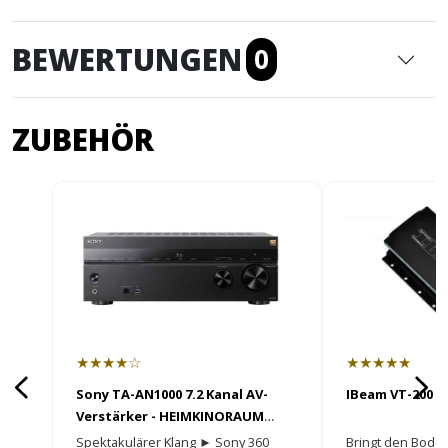
BEWERTUNGEN
0
ZUBEHÖR
★★★★☆
★★★★★
Sony TA-AN1000 7.2 Kanal AV-
IBeam VT-200 m
Verstärker - HEIMKINORAUM
Edition
Spektakulärer Klang ► Sony 360
Bringt den Bode