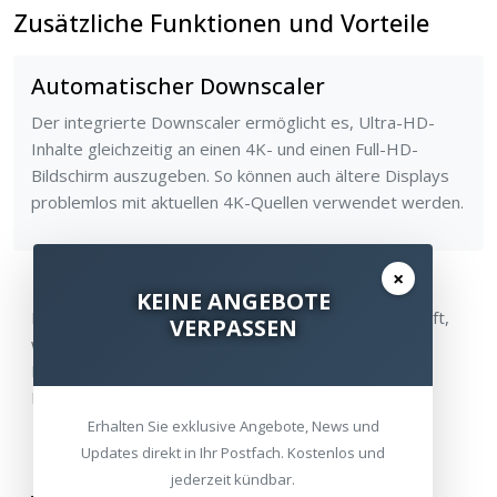
Zusätzliche Funktionen und Vorteile
Automatischer Downscaler
Der integrierte Downscaler ermöglicht es, Ultra-HD-
Inhalte gleichzeitig an einen 4K- und einen Full-HD-
Bildschirm auszugeben. So können auch ältere Displays
problemlos mit aktuellen 4K-Quellen verwendet werden.
×
HDMI-CEC Pass-Through
KEINE ANGEBOTE
HDMI-CEC wird zum HDMI-Ausgang 1 durchgeschleift,
VERPASSEN
was die Steuerung kompatibler Geräte über Ihre
Fernbedienung ermöglicht. Bitte beachten Sie, dass
HDMI-ARC nicht unterstützt wird.
Erhalten Sie exklusive Angebote, News und
Updates direkt in Ihr Postfach. Kostenlos und
jederzeit kündbar.