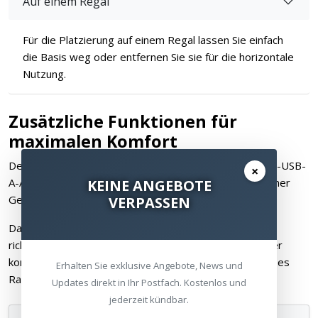
Auf einem Regal
Für die Platzierung auf einem Regal lassen Sie einfach
die Basis weg oder entfernen Sie sie für die horizontale
Nutzung.
Zusätzliche Funktionen für
maximalen Komfort
Der PowerQuest 2 enthält zwei Hochgeschwindigkeits-USB-
×
A-Anschlüsse für bequemes Laden von Geräten, mit einer
KEINE ANGEBOTE
Gesamtladung von bis zu 3,4 Ampere.
VERPASSEN
Das im Lieferumfang enthaltene 2-Meter lange,
richtungsoptimierte AudioQuest Netzkabel verfügt über
konzentrische Geometrie für optimale Leistung, indem es
Erhalten Sie exklusive Angebote, News und
Rauschen und Störungen minimiert.
Updates direkt in Ihr Postfach. Kostenlos und
jederzeit kündbar.