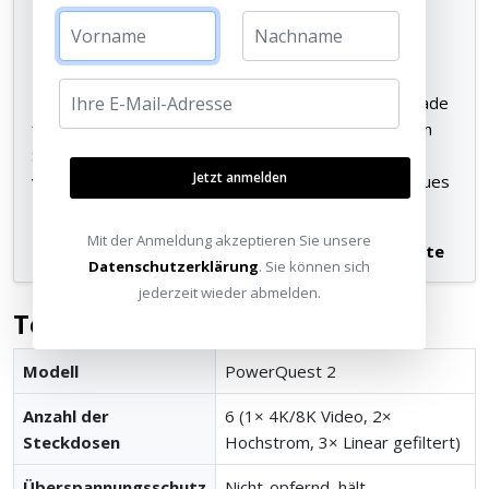
Erleben Sie den Unterschied in
Ihrem Heimkino
Der PowerQuest 2 ist nicht einfach nur ein
Überspannungsschutz – er ist ein essentielles Upgrade
für Ihr gesamtes Audio- und Videosystem. Entdecken
Sie, wie sauberer Strom die Klarheit Ihres Bildes
Jetzt anmelden
verbessert und die Dynamik Ihres Sounds auf ein neues
Niveau hebt.
Mit der Anmeldung akzeptieren Sie unsere
Beratungstermin vereinbaren
Unsere Standorte
Datenschutzerklärung
. Sie können sich
jederzeit wieder abmelden.
Technische Daten
Modell
PowerQuest 2
Anzahl der
6 (1× 4K/8K Video, 2×
Steckdosen
Hochstrom, 3× Linear gefiltert)
Überspannungsschutz
Nicht-opfernd, hält