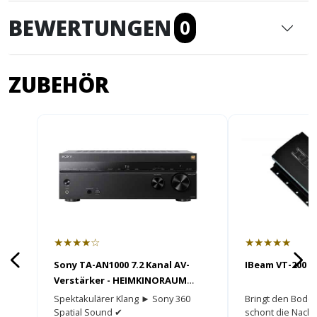
BEWERTUNGEN
0
ZUBEHÖR
★★★★☆
★★★★★
Sony TA-AN1000 7.2 Kanal AV-
IBeam VT-200 m
Verstärker - HEIMKINORAUM
Edition
Spektakulärer Klang ► Sony 360
Bringt den Bode
Spatial Sound ✔
schont die Nach