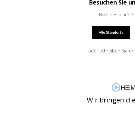
Besuchen Sie u
Bitte besuchen S
Alle Standorte
Jetzt anmelden
oder schreiben Sie un
Mit der Anmeldung akzeptieren Sie unsere
Datenschutzerklärung
. Sie können sich
jederzeit wieder abmelden.
Wir bringen di