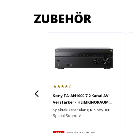
ZUBEHÖR
★★★★☆
Sony TA-AN1000 7.2 Kanal AV-
Verstärker - HEIMKINORAUM
Edition
Spektakulärer Klang ► Sony 360
Spatial Sound ✔