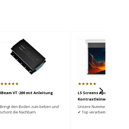
★★★★★
★★★★★
IBeam VT-200 mit Anleitung
LS Screens ApolloMotion 
Kontrastleinwand
Bringt den Boden zum beben und
Unsere Nummer 1 ► Bester K
schont die Nachbarn
✔ Top verarbeitet ✔