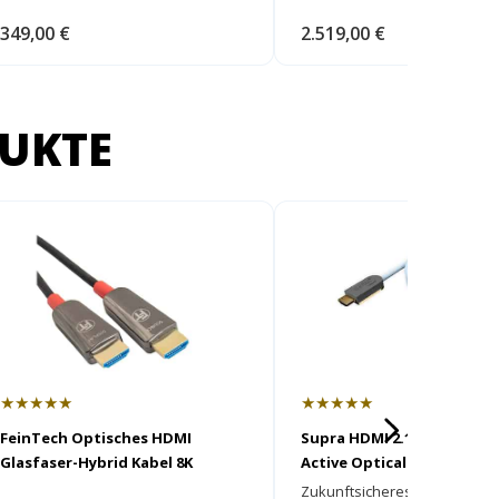
349,00 €
2.519,00 €
UKTE
★★★★★
★★★★★
FeinTech Optisches HDMI
Supra HDMI 2.1 AOC 8K HDR
Glasfaser-Hybrid Kabel 8K
Active Optical Cable - Hybr
HDMI Kabel
Zukunftsicheres HDMI Kabel 