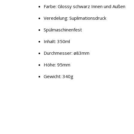
Farbe: Glossy schwarz Innen und Außen
Veredelung: Suplimationsdruck
Spülmaschinenfest
Inhalt: 350ml
Durchmesser: ø83mm
×
Höhe: 95mm
KEINE ANGEBOTE
VERPASSEN
Gewicht: 340g
Erhalten Sie exklusive Angebote, News und
Updates direkt in Ihr Postfach. Kostenlos und
jederzeit kündbar.