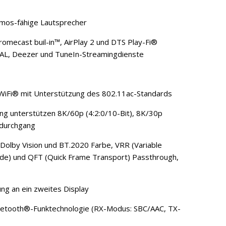
mos-fähige Lautsprecher
mecast buil-in™, AirPlay 2 und DTS Play-Fi®
AL, Deezer und TuneIn-Streamingdienste
WiFi® mit Unterstützung des 802.11ac-Standards
g unterstützen 8K/60p (4:2:0/10-Bit), 8K/30p
odurchgang
lby Vision und BT.2020 Farbe, VRR (Variable
de) und QFT (Quick Frame Transport) Passthrough,
g an ein zweites Display
uetooth®-Funktechnologie (RX-Modus: SBC/AAC, TX-