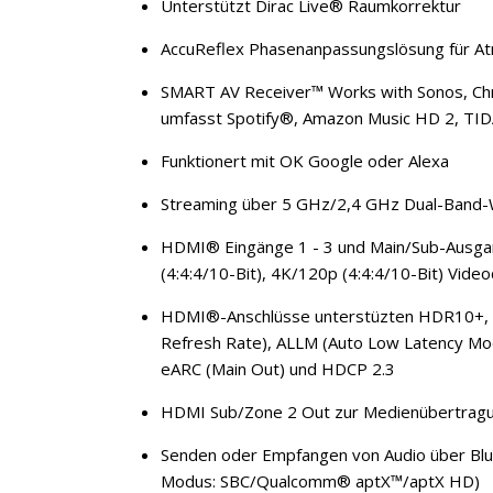
Unterstützt Dirac Live® Raumkorrektur
AccuReflex Phasenanpassungslösung für At
SMART AV Receiver™ Works with Sonos, Chro
umfasst Spotify®, Amazon Music HD 2, TID
Funktionert mit OK Google oder Alexa
Streaming über 5 GHz/2,4 GHz Dual-Band-
HDMI® Eingänge 1 - 3 und Main/Sub-Ausgan
(4:4:4/10-Bit), 4K/120p (4:4:4/10-Bit) Vide
HDMI®-Anschlüsse unterstüzten HDR10+, Do
Refresh Rate), ALLM (Auto Low Latency Mo
eARC (Main Out) und HDCP 2.3
HDMI Sub/Zone 2 Out zur Medienübertragun
Senden oder Empfangen von Audio über Bl
Modus: SBC/Qualcomm® aptX™/aptX HD)