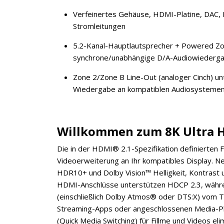
Verfeinertes Gehäuse, HDMI-Platine, DAC, 
Stromleitungen
5.2-Kanal-Hauptlautsprecher + Powered Z
synchrone/unabhängige D/A-Audiowiederga
Zone 2/Zone B Line-Out (analoger Cinch) u
Wiedergabe an kompatiblen Audiosystemen
Willkommen zum 8K Ultra H
Die in der HDMI® 2.1-Spezifikation definierten
Videoerweiterung an Ihr kompatibles Display.
HDR10+ und Dolby Vision™ Helligkeit, Kontrast un
HDMI-Anschlüsse unterstützen HDCP 2.3, währ
(einschließlich Dolby Atmos® oder DTS:X) vom T
Streaming-Apps oder angeschlossenen Media-Pla
(Quick Media Switching) für Fillme und Videos el