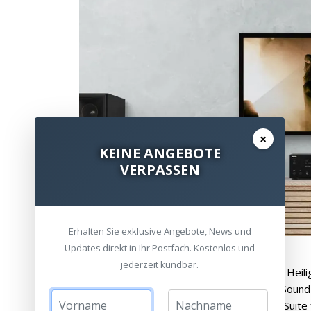
×
KEINE ANGEBOTE
VERPASSEN
Erhalten Sie exklusive Angebote, News und
Updates direkt in Ihr Postfach. Kostenlos und
jederzeit kündbar.
Verwandeln Sie Ihr Zuhause in ein mediales Heil
Audioverstärkung (DAA), die 3D-Surround-Sound
zusammen mit der SMART AV Revceiver™-Suite f