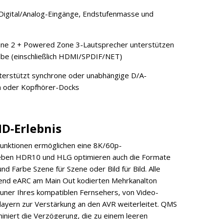
Digital/Analog-Eingänge, Endstufenmasse und
one 2 + Powered Zone 3-Lautsprecher unterstützen
be (einschließlich HDMI/SPDIF/NET)
nterstützt synchrone oder unabhängige D/A-
 oder Kopfhörer-Docks
D-Erlebnis
 Funktionen ermöglichen eine 8K/60p-
 Neben HDR10 und HLG optimieren auch die Formate
d Farbe Szene für Szene oder Bild für Bild. Alle
end eARC am Main Out kodierten Mehrkanalton
uner Ihres kompatiblen Fernsehers, von Video-
yern zur Verstärkung an den AVR weiterleitet. QMS
iminiert die Verzögerung, die zu einem leeren