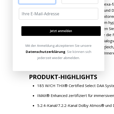
einen Google Assistant oder ein Amazon Alexa-
dynamisches HDR (einschließlich HDR 10+ und D
Fernsehern, Projektoren oder Gaming-Monitoren
angeschlossen sind. Lassen Sie sich von dem hyp
Referenzerlebnis überwältigen und erkunden Sie
Jetzt anmelden
Meisterqualität. Einzigartige Funktionen wie di
von Hintergrundgeräuschen, DSP-Vokal-/Dialog
Mit der Anmeldung akzeptieren Sie unsere
verienfachen die tägliche bedienung. Ganz gleich,
Datenschutzerklärung
. Sie können sich
ansehen oder Hi-Res Audio streamen - im Inner
jederzeit wieder abmelden.
reicheres Gefühlserlebnis.
PRODUKT-HIGHLIGHTS
185 W/CH THX® Certified Select DAA Sys
IMAX® Enhanced zertifiziert für immersive
5.2.4-Kanal/7.2.2-Kanal Dolby Atmos® und