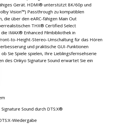
fähiges Gerät. HDMI® unterstützt 8K/60p und
olby Vision™) Passthrough zu kompatiblen
, die über den eARC-fähigen Main Out
errealistischen THX® Certified Select
 die IMAX® Enhanced Filmbibliothek in
e Front-to-Height-Stereo-Umschaltung für das Hören
verbesserung und praktische GUI-Funktionen
 ob Sie Spiele spielen, Ihre Lieblingsfernsehserie
en des Onkyo Signature Sound erwartet Sie ein
tem
n Signature Sound durch DTS:X®
 DTS:X-Wiedergabe