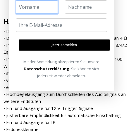
HAUPTMERKMALE
• HybridDigitalTM Purifi EigentaktTM Verstärker
• Dauerausgangsleistung: 2 x 185 W an 8 Ω, 2 x 340 W an 4 Ω
• Impulsleistung: 2 x 260 W / 2 x 490 W / 2 x 570 W (an 8/4/2
Jetzt anmelden
Ω)
• Impulsleistung in Brückenschaltung: 1.000 W an 8 Ω, 1.100
Mit der Anmeldung akzeptieren Sie unsere
W an 4 Ω
Datenschutzerklärung
. Sie können sich
• symmetrische XLR-Eingänge
jederzeit wieder abmelden.
• vergoldete Cinch-Eingänge
• einstellbarer Eingangspegel
• Hochpegelausgang zum Durchschleifen des Audiosignals an
weitere Endstufen
• Ein- und Ausgänge für 12 V-Trigger-Signale
• justierbare Empfindlichkeit für automatische Einschaltung
• Ein- und Ausgänge für IR
• Erdungsklemme