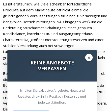
Es ist erstaunlich, wie viele scheinbar fortschrittliche
Produkte auf dem Markt heute oft nicht einmal die
grundlegenden Voraussetzungen für einen zuverlässigen und
klangvollen Betrieb mitbringen. NAD hingegen weiß um die
Bedeutung rauscharmer Schaltungen, einer genauen
Kanalbalance, korrekter Ein- und Ausgangsimpedanz-
Charakteristika, großer Übersteuerungsreserven und einer
stabilen Verstärkung auch bei schwierigen
Lautsprecherlasten. NADs Ingenieure berücksichtigen diese
×
grundlegenden Aspekte Dinge in ihrer Arbeit und entwickeln
KEINE ANGEBOTE
sie fortwährend weiter.
VERPASSEN
Beispielsweise sind die Hochpegel-Eingänge der C 298 – ob
die symmetrischen XLR- oder die konventionellen Cinch-
Buchsen – für alle Arten analoger Audioquellen geeignet, da
Erhalten Sie exklusive Angebote, News und
sie über eine ideale Eingangsimpedanz mit linearen, extrem
Updates direkt in Ihr Postfach. Kostenlos und
rauscharmen Pufferverstärkern verfügen, um klangliche
jederzeit kündbar.
Verschlechterungen durch eine Fehlanpassung zu verhindern.
Details, die man hören kann.