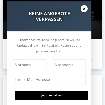
×
KEINE ANGEBOTE
VERPASSEN
Erhalten Sie exklusive Angebote, News und
Updates direkt in Ihr Postfach. Kostenlos und
jederzeit kündbar.
Blu-ray/CD Player - Plattenspieler
Test: Sony UBP-X1100ES 4K UltraHD Blu-Ray Player
Jetzt anmelden