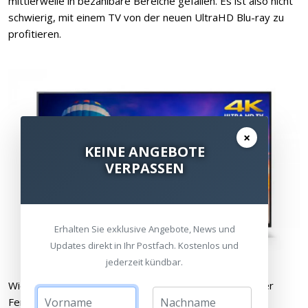
mittlerweile in bezahlbare Bereiche gefallen. Es ist also nicht
schwierig, mit einem TV von der neuen UltraHD Blu-ray zu
profitieren.
×
KEINE ANGEBOTE
VERPASSEN
Erhalten Sie exklusive Angebote, News und
Updates direkt in Ihr Postfach. Kostenlos und
jederzeit kündbar.
Wie beim Verstärker ist aber darauf zu achten, dass der
Fernseher zum HDCP2.2 Standard kompatibel ist. Die