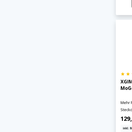
XGIM
MoG
Mehr 
Steck
129,
inkl. 