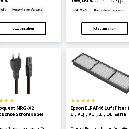
9 €
199,00 €
229,95 €
UVP
MwSt.
Kostenloser Versand
inkl. MwSt.
Kostenloser Versand
Jetzt ansehen
Jetzt ansehen
oquest NRG-X2
Epson ELPAF46 Luftfilter 
buchse Stromkabel
L-, PQ-, PU-, Z-, QL-Serie
erte Stromversorgung für
Original Epson Luftfilter für optim