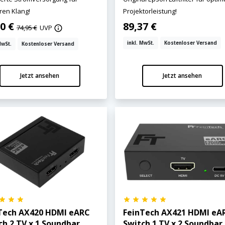
ren Klang!
Projektorleistung!
00 €
89,37 €
74,95 €
UVP
inkl. MwSt.
Kostenloser Versand
MwSt.
Kostenloser Versand
Jetzt ansehen
Jetzt ansehen
Tech AX420 HDMI eARC
FeinTech AX421 HDMI eA
ch 2 TV x 1 Soundbar
Switch 1 TV x 2 Soundbar