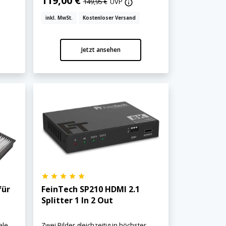
119,00 €
149,95 €
UVP
inkl. MwSt.
Kostenloser Versand
Jetzt ansehen
für
FeinTech SP210 HDMI 2.1
Splitter 1 In 2 Out
ale
Zwei Bilder gleichzeitig in höchster