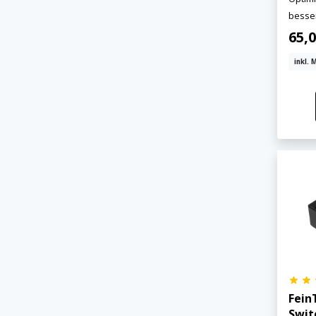
besse
65,
inkl. 
Fein
Swit