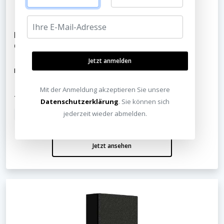
FeinTech ProFibre HDMI 8K 60Hz 4K 120Hz
Glasfaserkabel
Jetzt anmelden
HDMI neu gedacht: Glasfaser für Profis!
Mit der Anmeldung akzeptieren Sie unsere
199,00 €
Datenschutzerklärung
. Sie können sich
jederzeit wieder abmelden.
inkl. MwSt.
Kostenloser Versand
Jetzt ansehen