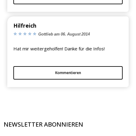
×
Hilfreich
KEINE ANGEBOTE
VERPASSEN
Gottlieb am 06. August 2014
Hat mir weitergeholfen! Danke für die Infos!
Erhalten Sie exklusive Angebote, News und
Updates direkt in Ihr Postfach. Kostenlos und
Kommentieren
jederzeit kündbar.
NEWSLETTER ABONNIEREN
Jetzt anmelden