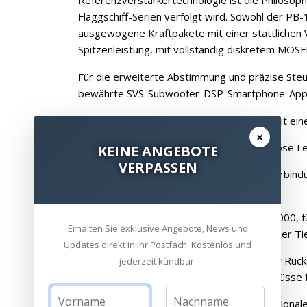
Referenzverstärkertechnologie ist die Philosop
Flaggschiff-Serien verfolgt wird. Sowohl der PB
ausgewogene Kraftpakete mit einer stattlichen
Spitzenleistung, mit vollständig diskretem M
Für die erweiterte Abstimmung und präzise Ste
bewährte SVS-Subwoofer-DSP-Smartphone-App
Präzise Bässe im Audiophilen Sound mit ei
×
Sledge STA-325D Verstärker – Mühelose Le
KEINE ANGEBOTE
VERPASSEN
SP/PB-1000 Pro Smartphone App- Verbindu
Parameter
Variable Port-Tuning-Modi beim PB-1000, fü
Erhalten Sie exklusive Angebote, News und
Abstimmung auf maximale Leistung oder Ti
Updates direkt in Ihr Postfach. Kostenlos und
Intelligente Steuerschnittstelle auf der Rücks
jederzeit kündbar.
bietet Steuerungsoptionen und Anschlüsse f
USB-Anschluss, versorgt auch den optional