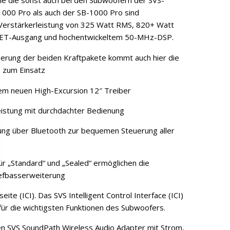
hie die sonst auch bei den Subwoofern der SVS-
-1000 Pro als auch der SB-1000 Pro sind
 Verstärkerleistung von 325 Watt RMS, 820+ Watt
OSFET-Ausgang und hochentwickeltem 50-MHz-DSP.
uerung der beiden Kraftpakete kommt auch hier die
 zum Einsatz
nem neuen High-Excursion 12″ Treiber
istung mit durchdachter Bedienung
ng über Bluetooth zur bequemen Steuerung aller
r „Standard“ und „Sealed“ ermöglichen die
efbasserweiterung
eite (ICI). Das SVS Intelligent Control Interface (ICI)
ür die wichtigsten Funktionen des Subwoofers.
en SVS SoundPath Wireless Audio Adapter mit Strom,