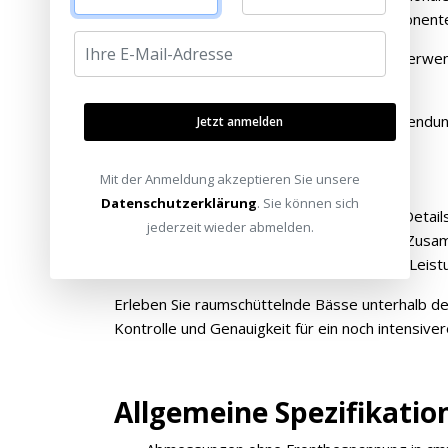
sodass kein Kabel von der Quellkomponen
RCA Audio Interconnect-Eingang zur Verwe
Vorverstärkern
Stereo-High-Level Eingänge zur Verwendun
Jetzt anmelden
Mit der Anmeldung akzeptieren Sie unsere
Datenschutzerklärung
. Sie können sich
Die SVS 1000 Pro-Serie bietet technische Detai
jederzeit wieder abmelden.
ausgezeichneten Subwoofern, die es gibt. Zusa
Serie, entstand ein neuer Standard für die Leist
Erleben Sie raumschüttelnde Bässe unterhalb de
Kontrolle und Genauigkeit für ein noch intensive
Allgemeine Spezifikatio