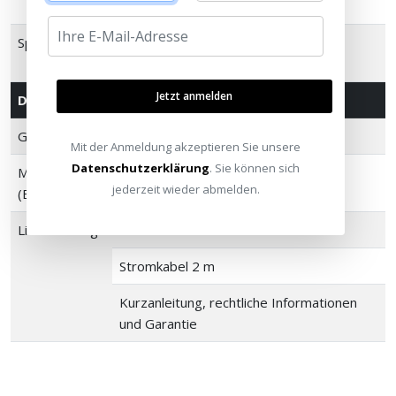
Verbindung am Router
Spannung
100 - 240 V 50/60 Hz interne
Stromversorgung
Jetzt anmelden
Details
Gewicht
11,79 kg
Mit der Anmeldung akzeptieren Sie unsere
Datenschutzerklärung
. Sie können sich
Maße
402 x 389 x 158 mm
jederzeit wieder abmelden.
(BxHxT)
Lieferumfang
SONOS Sub 4
Stromkabel 2 m
Kurzanleitung, rechtliche Informationen
und Garantie