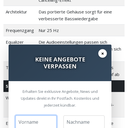
Cancelling-Effekt
Architektur
Das portierte Gehäuse sorgt für eine
verbesserte Basswiedergabe
Frequenzgang
Nur 25 Hz
Equalizer
Die Audioeinstellungen passen sich
automatisch an den Sub 4 an & lassen sich
×
über die SONOS App konfigurieren
KEINE ANGEBOTE
VERPASSEN
Trueplay
Die Software ermittelt die Akustik des
Raums und stimmt das System darauf ab
Stromversorgung und Konnektivität
Erhalten Sie exklusive Angebote, News und
WLAN
Verbindet sich mit jedem
Updates direkt in Ihr Postfach. Kostenlos und
802.11a/b/g/n/ac/ax-Router im 2,4/5-
jederzeit kündbar.
GHz-Bereich
Ethernet
10/100-Port für eine kabelgebundene