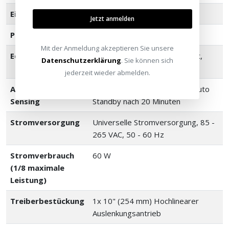
Eingangsimpedanz
47 kOhms
Jetzt anmelden
Phasenkontrolle
0° & 180° Kippschalter
Mit der Anmeldung akzeptieren Sie unsere
Equalizer-DSP
3 voreingestellte Modi: Impact,
Datenschutzerklärung
. Sie können sich
Movie, Music
jederzeit wieder abmelden.
Auto Music
Auto Ein: Line Level >3 mV | Auto
Sensing
Standby nach 20 Minuten
Stromversorgung
Universelle Stromversorgung, 85 -
265 VAC, 50 - 60 Hz
Stromverbrauch
60 W
(1/8 maximale
Leistung)
Treiberbestückung
1x 10" (254 mm) Hochlinearer
Auslenkungsantrieb