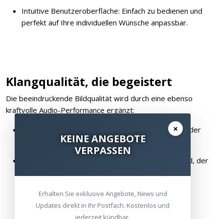
Intuitive Benutzeroberfläche: Einfach zu bedienen und
perfekt auf Ihre individuellen Wünsche anpassbar.
Klangqualität, die begeistert
Die beeindruckende Bildqualität wird durch eine ebenso
kraftvolle Audio-Performance ergänzt:
×
DTS Virtual:X-Audio: Satter und immersiver Klang, der
KEINE ANGEBOTE
jede Szene akustisch aufwertet.
VERPASSEN
HiFi-Audio-Technologie: Klarer, dynamischer Sound, der
Ihr Heimkino-Erlebnis abrundet.
Erhalten Sie exklusive Angebote, News und
Updates direkt in Ihr Postfach. Kostenlos und
jederzeit kündbar.