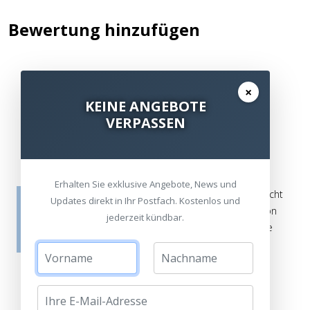
Bewertung hinzufügen
×
Kommentar / Bewertung schreiben
KEINE ANGEBOTE
VERPASSEN
Erhalten Sie exklusive Angebote, News und
Die Bewertungen werden vor ihrer Veröffentlichung nicht
Updates direkt in Ihr Postfach. Kostenlos und
auf ihre Echtheit überprüft. Sie können daher auch von
jederzeit kündbar.
Verbrauchern stammen, die die bewerteten Produkte
tatsächlich gar nicht erworben/genutzt haben.